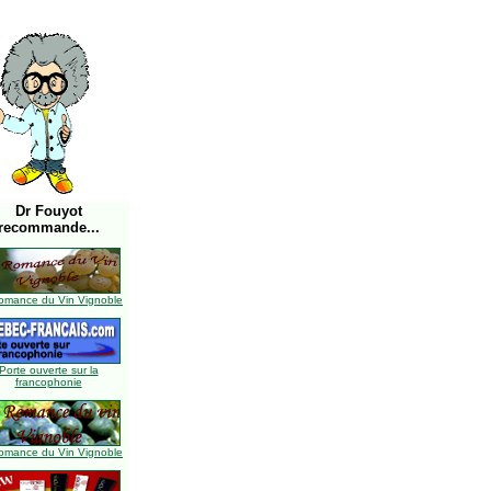
Dr Fouyot
recommande...
omance du Vin Vignoble
Porte ouverte sur la
francophonie
omance du Vin Vignoble