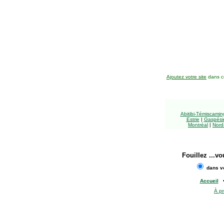
Ajoutez votre site
dans ce
Abitibi-Témiscami
Estrie
|
Gaspésie
Montréal
|
Nord
Fouillez
...vo
dans vo
Accueil
À p