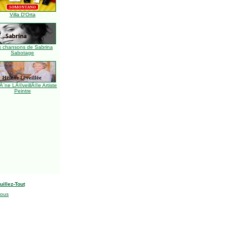
Villa D'Orta
s chansons de Sabrina
Sabotage
Ã¨ne LÃ©veillÃ©e Artiste
Peintre
uillez-Tout
nous