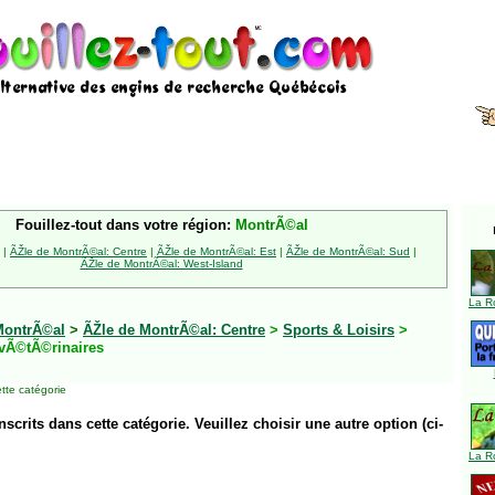
Fouillez-tout dans votre région:
MontrÃ©al
|
ÃŽle de MontrÃ©al: Centre
|
ÃŽle de MontrÃ©al: Est
|
ÃŽle de MontrÃ©al: Sud
|
ÃŽle de MontrÃ©al: West-Island
La R
MontrÃ©al
>
ÃŽle de MontrÃ©al: Centre
>
Sports & Loisirs
>
vÃ©tÃ©rinaires
tte catégorie
inscrits dans cette catégorie. Veuillez choisir une autre option (ci-
La R