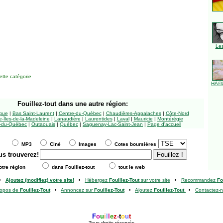
Le
tte catégorie
HÃ©l
Fouillez-tout
dans une autre région:
ngue
|
Bas Saint-Laurent
|
Centre-du-Québec
|
Chaudières-Appalaches
|
Côte-Nord
-Îles-de-la-Madeleine
|
Lanaudière
|
Laurentides
|
Laval
|
Mauricie
|
Montérégie
-du-Québec
|
Outaouais
|
Québec
|
Saguenay-Lac-Saint-Jean
|
Page d'accueil
MP3
Ciné
Images
Cotes boursières
us trouverez!
tre région
dans Fouillez-tout
tout le web
•
Ajoutez (modifiez) votre site!
•
Hébergez
Fouillez-Tout
sur votre site
•
Recommandez
Fo
ropos de
Fouillez-Tout
•
Annoncez sur
Fouillez-Tout
•
Ajoutez
Fouillez-Tout
•
Contactez-
F
o
u
i
l
l
e
z
-
t
o
u
t
Tous droits réservés