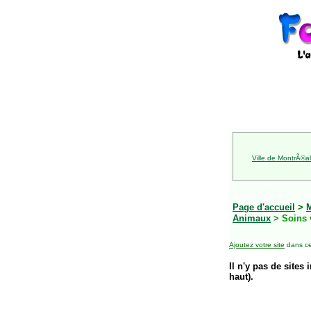
Ville de MontrÃ©al
Page d'accueil
>
Animaux
> Soins 
Ajoutez votre site
dans ce
Il n'y pas de sites 
haut).