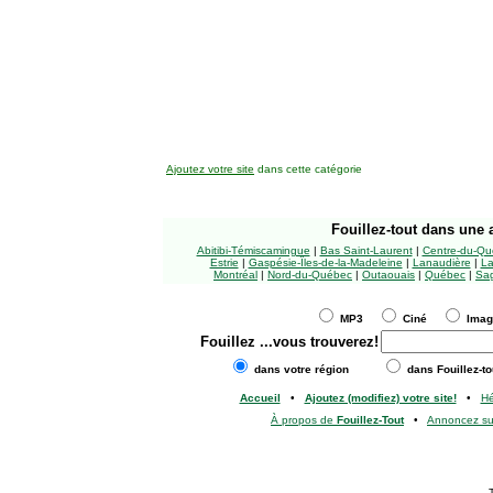
Ajoutez votre site
dans cette catégorie
Fouillez-tout
dans une a
Abitibi-Témiscamingue
|
Bas Saint-Laurent
|
Centre-du-Qu
Estrie
|
Gaspésie-Îles-de-la-Madeleine
|
Lanaudière
|
La
Montréal
|
Nord-du-Québec
|
Outaouais
|
Québec
|
Sag
MP3
Ciné
Ima
Fouillez
...vous trouverez!
dans votre région
dans Fouillez-to
Accueil
•
Ajoutez (modifiez) votre site!
•
H
À propos de
Fouillez-Tout
•
Annoncez s