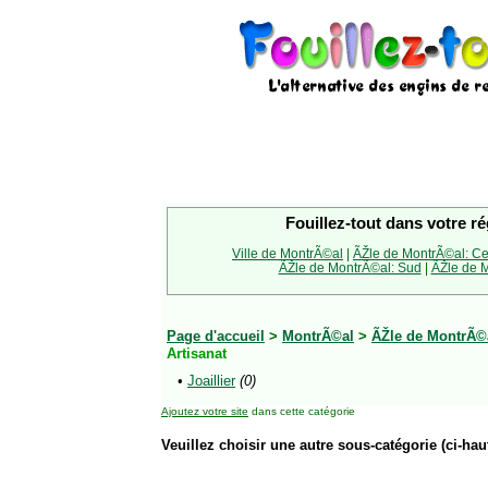
Fouillez-tout dans votre ré
Ville de MontrÃ©al
|
ÃŽle de MontrÃ©al: Ce
ÃŽle de MontrÃ©al: Sud
|
ÃŽle de M
Page d'accueil
>
MontrÃ©al
>
ÃŽle de MontrÃ©a
Artisanat
•
Joaillier
(0)
Ajoutez votre site
dans cette catégorie
Veuillez choisir une autre sous-catégorie (ci-haut