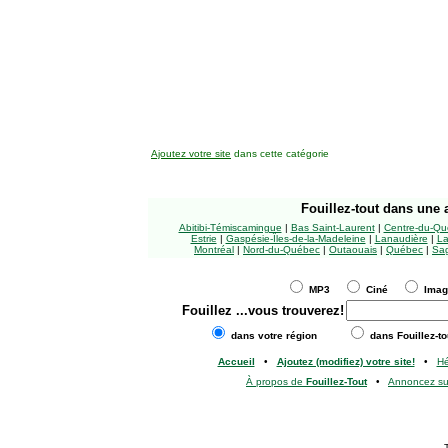
Ajoutez votre site
dans cette catégorie
Fouillez-tout
dans une a
Abitibi-Témiscamingue
|
Bas Saint-Laurent
|
Centre-du-Qu
Estrie
|
Gaspésie-Îles-de-la-Madeleine
|
Lanaudière
|
La
Montréal
|
Nord-du-Québec
|
Outaouais
|
Québec
|
Sag
MP3
Ciné
Ima
Fouillez
...vous trouverez!
dans votre région
dans Fouillez-to
Accueil
•
Ajoutez (modifiez) votre site!
•
H
À propos de
Fouillez-Tout
•
Annoncez s