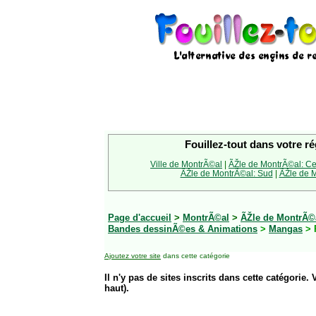
Fouillez-tout dans votre ré
Ville de MontrÃ©al
|
ÃŽle de MontrÃ©al: Ce
ÃŽle de MontrÃ©al: Sud
|
ÃŽle de M
Page d'accueil
>
MontrÃ©al
>
ÃŽle de MontrÃ©a
Bandes dessinÃ©es & Animations
>
Mangas
> 
Ajoutez votre site
dans cette catégorie
Il n'y pas de sites inscrits dans cette catégorie. 
haut).