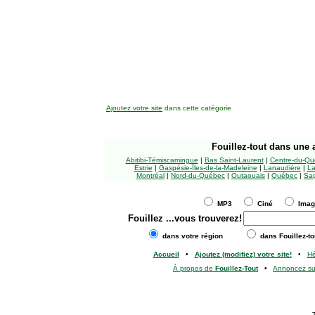
Ajoutez votre site
dans cette catégorie
Fouillez-tout
dans une a
Abitibi-Témiscamingue
|
Bas Saint-Laurent
|
Centre-du-Qu
Estrie
|
Gaspésie-Îles-de-la-Madeleine
|
Lanaudière
|
La
Montréal
|
Nord-du-Québec
|
Outaouais
|
Québec
|
Sag
MP3
Ciné
Ima
Fouillez
...vous trouverez!
dans votre région
dans Fouillez-to
Accueil
•
Ajoutez (modifiez) votre site!
•
H
À propos de
Fouillez-Tout
•
Annoncez s