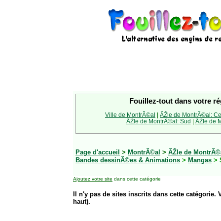
Fouillez-tout dans votre ré
Ville de MontrÃ©al
|
ÃŽle de MontrÃ©al: Ce
ÃŽle de MontrÃ©al: Sud
|
ÃŽle de M
Page d'accueil
>
MontrÃ©al
>
ÃŽle de MontrÃ©a
Bandes dessinÃ©es & Animations
>
Mangas
> 
Ajoutez votre site
dans cette catégorie
Il n'y pas de sites inscrits dans cette catégorie. 
haut).