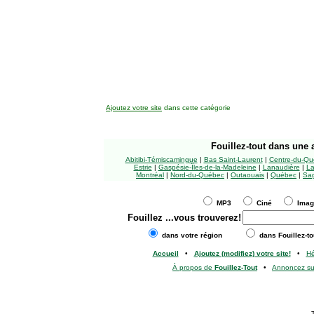
Ajoutez votre site
dans cette catégorie
Fouillez-tout
dans une a
Abitibi-Témiscamingue
|
Bas Saint-Laurent
|
Centre-du-Qu
Estrie
|
Gaspésie-Îles-de-la-Madeleine
|
Lanaudière
|
La
Montréal
|
Nord-du-Québec
|
Outaouais
|
Québec
|
Sag
MP3
Ciné
Ima
Fouillez
...vous trouverez!
dans votre région
dans Fouillez-to
Accueil
•
Ajoutez (modifiez) votre site!
•
H
À propos de
Fouillez-Tout
•
Annoncez s