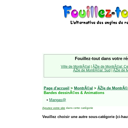
Fouillez-tout dans votre ré
Ville de MontrÃ©al
|
ÃŽle de MontrÃ©al: Ce
ÃŽle de MontrÃ©al: Sud
|
ÃŽle de M
Page d'accueil
>
MontrÃ©al
>
ÃŽle de MontrÃ©a
Bandes dessinÃ©es & Animations
•
Mangas@
Ajoutez votre site
dans cette catégorie
Veuillez choisir une autre sous-catégorie (ci-haut