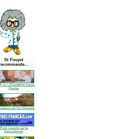
Dr Fouyot
recommande...
Ã¨ne LÃ©veillÃ©e Artiste
Peintre
omance du Vin Vignoble
Porte ouverte sur la
francophonie