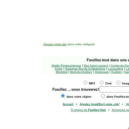
Ajoutez votre site
dans cette catégorie
Fouillez-tout
dans une a
Abitibi-Témiscamingue
|
Bas Saint-Laurent
|
Centre-du-Qu
Estrie
|
Gaspésie-Îles-de-la-Madeleine
|
Lanaudière
|
La
Montréal
|
Nord-du-Québec
|
Outaouais
|
Québec
|
Sag
MP3
Ciné
Ima
Fouillez
...vous trouverez!
dans votre région
dans Fouillez-to
Accueil
•
Ajoutez (modifiez) votre site!
•
H
À propos de
Fouillez-Tout
•
Annoncez s