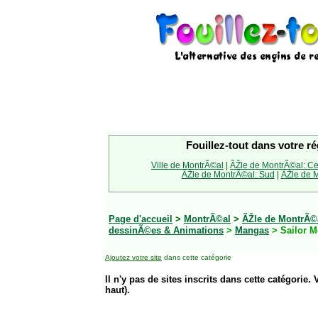
Fouillez-tout dans votre ré
Ville de MontrÃ©al
|
ÃŽle de MontrÃ©al: Ce
ÃŽle de MontrÃ©al: Sud
|
ÃŽle de M
Page d'accueil
>
MontrÃ©al
>
ÃŽle de MontrÃ©a
dessinÃ©es & Animations
>
Mangas
> Sailor 
Ajoutez votre site
dans cette catégorie
Il n'y pas de sites inscrits dans cette catégorie. 
haut).