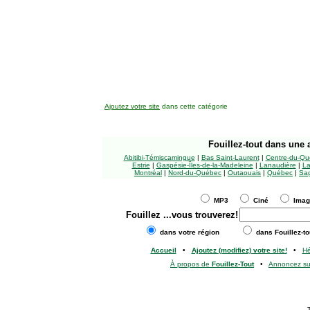
Ajoutez votre site
dans cette catégorie
Fouillez-tout
dans une a
Abitibi-Témiscamingue
|
Bas Saint-Laurent
|
Centre-du-Qu
Estrie
|
Gaspésie-Îles-de-la-Madeleine
|
Lanaudière
|
La
Montréal
|
Nord-du-Québec
|
Outaouais
|
Québec
|
Sag
MP3
Ciné
Ima
Fouillez
...vous trouverez!
dans votre région
dans Fouillez-to
Accueil
•
Ajoutez (modifiez) votre site!
•
H
À propos de
Fouillez-Tout
•
Annoncez s