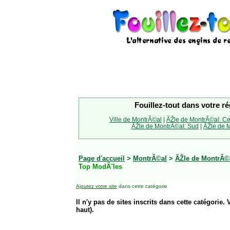
Fouillez-tout dans votre ré
Ville de MontrÃ©al
|
ÃŽle de MontrÃ©al: Ce
ÃŽle de MontrÃ©al: Sud
|
ÃŽle de M
Page d'accueil
>
MontrÃ©al
>
ÃŽle de MontrÃ©a
Top ModÃ¨les
Ajoutez votre site
dans cette catégorie
Il n'y pas de sites inscrits dans cette catégorie. 
haut).