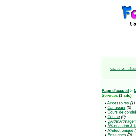
Ville de MontrÃ©al
Page d'accueil
>
Services
(1 site)
•
Accessoires
(1)
•
Carrossier
(0)
•
Cours de condui
•
Course
(0)
•
DÃ©mÃ©nagem
•
Ã‰ducation & f
•
Ã‰lectronique
(
•
Enseignes
(0)