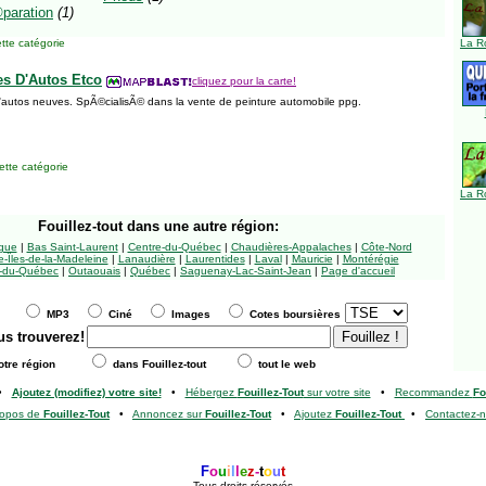
paration
(1)
tte catégorie
La R
es D'Autos Etco
cliquez pour la carte!
 d'autos neuves. SpÃ©cialisÃ© dans la vente de peinture automobile ppg.
tte catégorie
La R
Fouillez-tout
dans une autre région:
ngue
|
Bas Saint-Laurent
|
Centre-du-Québec
|
Chaudières-Appalaches
|
Côte-Nord
-Îles-de-la-Madeleine
|
Lanaudière
|
Laurentides
|
Laval
|
Mauricie
|
Montérégie
-du-Québec
|
Outaouais
|
Québec
|
Saguenay-Lac-Saint-Jean
|
Page d'accueil
MP3
Ciné
Images
Cotes boursières
us trouverez!
tre région
dans Fouillez-tout
tout le web
•
Ajoutez (modifiez) votre site!
•
Hébergez
Fouillez-Tout
sur votre site
•
Recommandez
Fo
ropos de
Fouillez-Tout
•
Annoncez sur
Fouillez-Tout
•
Ajoutez
Fouillez-Tout
•
Contactez-
F
o
u
i
l
l
e
z
-
t
o
u
t
Tous droits réservés