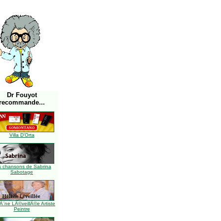
Dr Fouyot
recommande...
Villa D'Orta
s chansons de Sabrina
Sabotage
Ã¨ne LÃ©veillÃ©e Artiste
Peintre