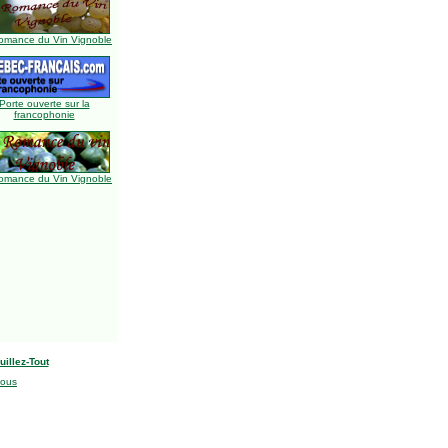
omance du Vin Vignoble
Porte ouverte sur la
francophonie
omance du Vin Vignoble
uillez-Tout
nous