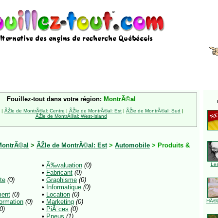
Fouillez-tout dans votre région:
MontrÃ©al
|
ÃŽle de MontrÃ©al: Centre
|
ÃŽle de MontrÃ©al: Est
|
ÃŽle de MontrÃ©al: Sud
|
ÃŽle de MontrÃ©al: West-Island
MontrÃ©al
>
ÃŽle de MontrÃ©al: Est
>
Automobile
> Produits &
•
Ã‰valuation
(0)
Le
•
Fabricant
(0)
te
(0)
•
Graphisme
(0)
•
Informatique
(0)
ent
(0)
•
Location
(0)
ormation
(0)
•
Marketing
(0)
HÃ©l
0)
•
PiÃ¨ces
(0)
•
Pneus
(1)