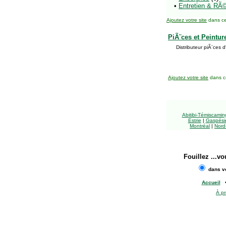
•
Entretien & RÃ©
Ajoutez votre site
dans ce
PiÃ¨ces et Peintur
Distributeur piÃ¨ces
Ajoutez votre site
dans ce
Abitibi-Témiscami
Estrie
|
Gaspésie
Montréal
|
Nord
Fouillez
...vo
dans vo
Accueil
À p