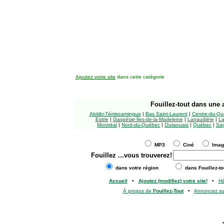
Ajoutez votre site
dans cette catégorie
Fouillez-tout
dans une a
Abitibi-Témiscamingue
|
Bas Saint-Laurent
|
Centre-du-Qu
Estrie
|
Gaspésie-Îles-de-la-Madeleine
|
Lanaudière
|
La
Montréal
|
Nord-du-Québec
|
Outaouais
|
Québec
|
Sag
MP3
Ciné
Ima
Fouillez
...vous trouverez!
dans votre région
dans Fouillez-to
Accueil
•
Ajoutez (modifiez) votre site!
•
H
À propos de
Fouillez-Tout
•
Annoncez s