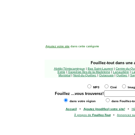
Ajoutez votre site
dans cette catégorie
Fouillez-tout
dans une a
Abitibi-Témiscamingue
|
Bas Saint-Laurent
|
Centre-du-Qu
Estrie
|
Gaspésie-Îles-de-la-Madeleine
|
Lanaudière
|
La
Montréal
|
Nord-du-Québec
|
Outaouais
|
Québec
|
Sag
MP3
Ciné
Ima
Fouillez
...vous trouverez!
dans votre région
dans Fouillez-to
Accueil
•
Ajoutez (modifiez) votre site!
•
H
À propos de
Fouillez-Tout
•
Annoncez s