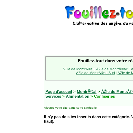
Fouillez-tout dans votre ré
Ville de MontrÃ©al
|
ÃŽle de MontrÃ©al: Ce
ÃŽle de MontrÃ©al: Sud
|
ÃŽle de M
Page d'accueil
>
MontrÃ©al
>
ÃŽle de MontrÃ©a
Services
>
Alimentation
> Confiseries
Ajoutez votre site
dans cette catégorie
Il n'y pas de sites inscrits dans cette catégorie. 
haut).