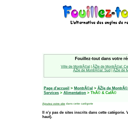
Fouillez-tout dans votre ré
Ville de MontrÃ©al
|
ÃŽle de MontrÃ©al: Ce
ÃŽle de MontrÃ©al: Sud
|
ÃŽle de M
Page d'accueil
>
MontrÃ©al
>
ÃŽle de MontrÃ©a
Services
>
Alimentation
> ThÃ© & CafÃ©
Ajoutez votre site
dans cette catégorie
Il n'y pas de sites inscrits dans cette catégorie. 
haut).