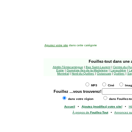
Ajoutez votre site
dans cette catégorie
Fouillez-tout
dans une a
Abitibi-Témiscamingue
|
Bas Saint-Laurent
|
Centre-du-Qu
Estrie
|
Gaspésie-Îles-de-la-Madeleine
|
Lanaudière
|
La
Montréal
|
Nord-du-Québec
|
Outaouais
|
Québec
|
Sag
MP3
Ciné
Ima
Fouillez
...vous trouverez!
dans votre région
dans Fouillez-to
Accueil
•
Ajoutez (modifiez) votre site!
•
H
À propos de
Fouillez-Tout
•
Annoncez s