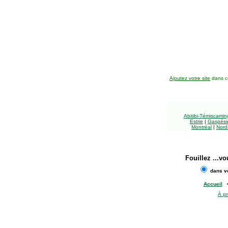
Ajoutez votre site
dans ce
Abitibi-Témiscami
Estrie
|
Gaspésie
Montréal
|
Nord
Fouillez
...vo
dans vo
Accueil
À p