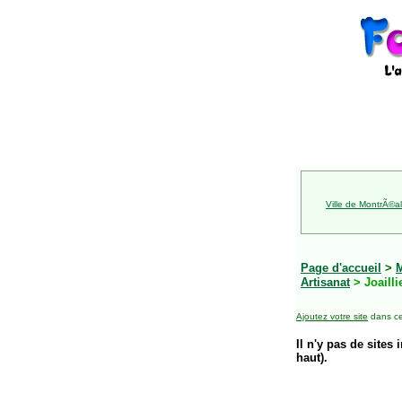
Ville de MontrÃ©al
Page d'accueil
>
Artisanat
> Joailli
Ajoutez votre site
dans ce
Il n'y pas de sites 
haut).