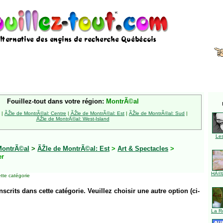
Fouillez-tout dans votre région:
MontrÃ©al
|
ÃŽle de MontrÃ©al: Centre
|
ÃŽle de MontrÃ©al: Est
|
ÃŽle de MontrÃ©al: Sud
|
ÃŽle de MontrÃ©al: West-Island
Le
MontrÃ©al
>
ÃŽle de MontrÃ©al: Est
>
Art & Spectacles
>
er
HÃ©l
tte catégorie
inscrits dans cette catégorie. Veuillez choisir une autre option (ci-
La R