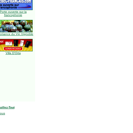
Porte ouverte sur la
francophonie
omance du Vin Vignoble
Villa D'Orta
uillez-Tout
nous