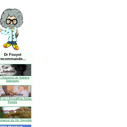
Dr Fouyot
recommande...
s chansons de Sabrina
Sabotage
Ã¨ne LÃ©veillÃ©e Artiste
Peintre
omance du Vin Vignoble