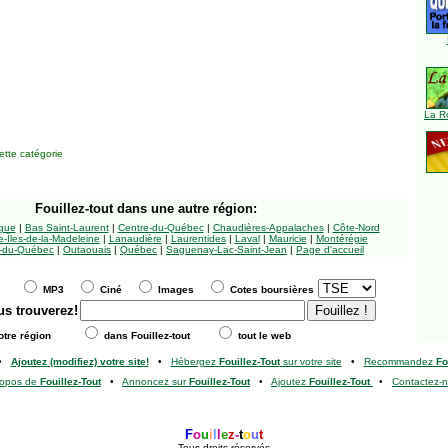
La R
tte catégorie
Fouillez-tout
dans une autre région:
ngue
|
Bas Saint-Laurent
|
Centre-du-Québec
|
Chaudières-Appalaches
|
Côte-Nord
-Îles-de-la-Madeleine
|
Lanaudière
|
Laurentides
|
Laval
|
Mauricie
|
Montérégie
-du-Québec
|
Outaouais
|
Québec
|
Saguenay-Lac-Saint-Jean
|
Page d'accueil
MP3
Ciné
Images
Cotes boursières
us trouverez!
tre région
dans Fouillez-tout
tout le web
•
Ajoutez (modifiez) votre site!
•
Hébergez
Fouillez-Tout
sur votre site
•
Recommandez
Fo
ropos de
Fouillez-Tout
•
Annoncez sur
Fouillez-Tout
•
Ajoutez
Fouillez-Tout
•
Contactez-
F
o
u
i
l
l
e
z
-
t
o
u
t
Tous droits réservés