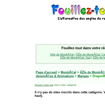
Fouillez-tout dans votre ré
Ville de MontrÃ©al
|
ÃŽle de MontrÃ©al: Ce
ÃŽle de MontrÃ©al: Sud
|
ÃŽle de M
Page d'accueil
>
MontrÃ©al
>
ÃŽle de MontrÃ©a
dessinÃ©es & Animations
>
Mangas
> DragonB
Ajoutez votre site
dans cette catégorie
Il n'y pas de sites inscrits dans cette catégorie. 
haut).