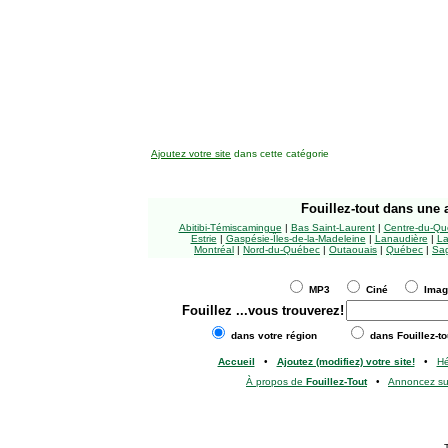
Ajoutez votre site
dans cette catégorie
Fouillez-tout
dans une a
Abitibi-Témiscamingue
|
Bas Saint-Laurent
|
Centre-du-Qu
Estrie
|
Gaspésie-Îles-de-la-Madeleine
|
Lanaudière
|
La
Montréal
|
Nord-du-Québec
|
Outaouais
|
Québec
|
Sag
MP3
Ciné
Ima
Fouillez
...vous trouverez!
dans votre région
dans Fouillez-to
Accueil
•
Ajoutez (modifiez) votre site!
•
H
À propos de
Fouillez-Tout
•
Annoncez s