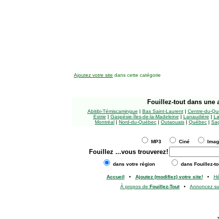
Ajoutez votre site
dans cette catégorie
Fouillez-tout
dans une a
Abitibi-Témiscamingue
|
Bas Saint-Laurent
|
Centre-du-Qu
Estrie
|
Gaspésie-Îles-de-la-Madeleine
|
Lanaudière
|
La
Montréal
|
Nord-du-Québec
|
Outaouais
|
Québec
|
Sag
MP3
Ciné
Ima
Fouillez
...vous trouverez!
dans votre région
dans Fouillez-to
Accueil
•
Ajoutez (modifiez) votre site!
•
H
À propos de
Fouillez-Tout
•
Annoncez s