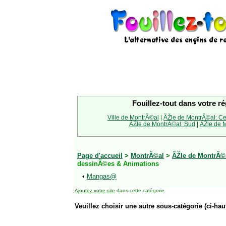
Fouillez-tout dans votre ré
Ville de MontrÃ©al
|
ÃŽle de MontrÃ©al: Ce
ÃŽle de MontrÃ©al: Sud
|
ÃŽle de M
Page d'accueil
>
MontrÃ©al
>
ÃŽle de MontrÃ©a
dessinÃ©es & Animations
•
Mangas@
Ajoutez votre site
dans cette catégorie
Veuillez choisir une autre sous-catégorie (ci-haut