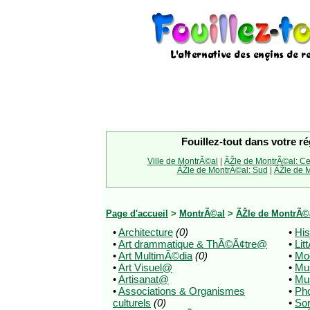
Fouillez-tout dans votre ré
Ville de MontrÃ©al
|
ÃŽle de MontrÃ©al: Ce
ÃŽle de MontrÃ©al: Sud
|
ÃŽle de M
Page d'accueil
>
MontrÃ©al
>
ÃŽle de MontrÃ©a
•
Architecture
(0)
•
His
•
Art drammatique & ThÃ©Ã¢tre@
•
Lit
•
Art MultimÃ©dia
(0)
•
Mo
•
Art Visuel@
•
Mu
•
Artisanat@
•
Mu
•
Associations & Organismes
•
Pho
culturels
(0)
•
Sor