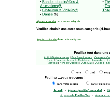
•
Bandes dessinÃ©es &
•
ThÃ
Animations@
•
Tr
•
CinÃ©ma & VidÃ©o@
ThÃ©
•
Danse
(0)
Ajoutez votre site
dans cette catégorie
Veuillez choisir une autre sous-catégorie (ci-haut
Ajoutez votre site
dans cette catégorie
Fouillez-tout
dans une a
Abitibi-Témiscamingue
|
Bas Saint-Laurent
|
Centre-du-Qu
Estrie
|
Gaspésie-Îles-de-la-Madeleine
|
Lanaudière
|
La
Montréal
|
Nord-du-Québec
|
Outaouais
|
Québec
|
Sag
MP3
Ciné
Ima
Fouillez
...vous trouverez!
dans votre région
dans Fouillez-to
Accueil
•
Ajoutez (modifiez) votre site!
•
H
À propos de
Fouillez-Tout
•
Annoncez s