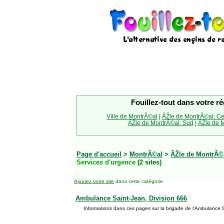
Fouillez-tout dans votre ré
Ville de MontrÃ©al
|
ÃŽle de MontrÃ©al: Ce
ÃŽle de MontrÃ©al: Sud
|
ÃŽle de M
Page d'accueil
>
MontrÃ©al
>
ÃŽle de MontrÃ©a
Services d'urgence
(2 sites)
Ajoutez votre site
dans cette catégorie
Ambulance Saint-Jean, Division 666
Informations dans ces pages sur la brigade de l'Ambulance