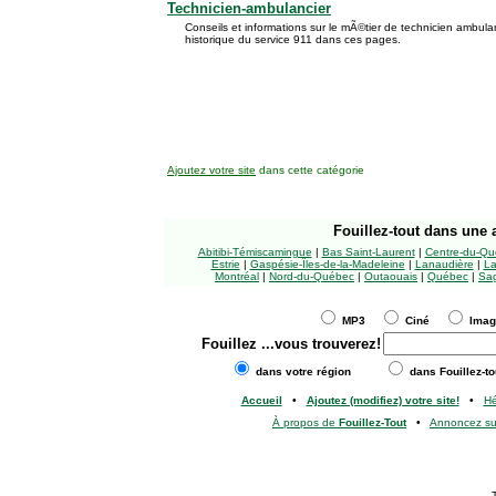
Technicien-ambulancier
Conseils et informations sur le mÃ©tier de technicien ambula
historique du service 911 dans ces pages.
Ajoutez votre site
dans cette catégorie
Fouillez-tout
dans une a
Abitibi-Témiscamingue
|
Bas Saint-Laurent
|
Centre-du-Qu
Estrie
|
Gaspésie-Îles-de-la-Madeleine
|
Lanaudière
|
La
Montréal
|
Nord-du-Québec
|
Outaouais
|
Québec
|
Sag
MP3
Ciné
Ima
Fouillez
...vous trouverez!
dans votre région
dans Fouillez-to
Accueil
•
Ajoutez (modifiez) votre site!
•
H
À propos de
Fouillez-Tout
•
Annoncez s