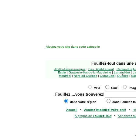
Ajoutez votre site
dans cette catégorie
Fouillez-tout
dans une a
Abitibi-Témiscamingue
|
Bas Saint-Laurent
|
Centre-du-Qu
Estrie
|
Gaspésie-Îles-de-la-Madeleine
|
Lanaudière
|
La
Montréal
|
Nord-du-Québec
|
Outaouais
|
Québec
|
Sag
MP3
Ciné
Ima
Fouillez
...vous trouverez!
dans votre région
dans Fouillez-to
Accueil
•
Ajoutez (modifiez) votre site!
•
H
À propos de
Fouillez-Tout
•
Annoncez s