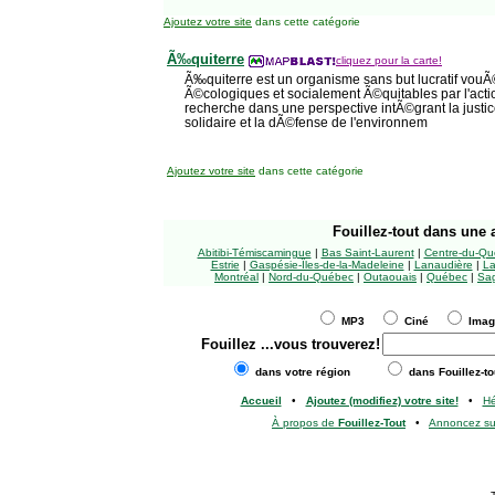
Ajoutez votre site
dans cette catégorie
Ã‰quiterre
cliquez pour la carte!
Ã‰quiterre est un organisme sans but lucratif vouÃ
Ã©cologiques et socialement Ã©quitables par l'actio
recherche dans une perspective intÃ©grant la justi
solidaire et la dÃ©fense de l'environnem
Ajoutez votre site
dans cette catégorie
Fouillez-tout
dans une a
Abitibi-Témiscamingue
|
Bas Saint-Laurent
|
Centre-du-Qu
Estrie
|
Gaspésie-Îles-de-la-Madeleine
|
Lanaudière
|
La
Montréal
|
Nord-du-Québec
|
Outaouais
|
Québec
|
Sag
MP3
Ciné
Ima
Fouillez
...vous trouverez!
dans votre région
dans Fouillez-to
Accueil
•
Ajoutez (modifiez) votre site!
•
H
À propos de
Fouillez-Tout
•
Annoncez s