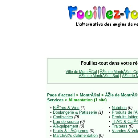
Fouillez-tout dans votre ré
Ville de MontrÃ©al
|
ÃŽle de MontrÃ©al: Ce
ÃŽle de MontrÃ©al: Sud
|
ÃŽle de M
Page d'accueil
>
MontrÃ©al
>
ÃŽle de MontrÃ©a
Services
> Alimentation
(1 site)
•
BiÃ¨res & Vins
(1)
•
Nutrition
(0)
•
Boulangerie & Patisserie
(1)
•
Produits de l'
•
Confiseries
(0)
•
Produits laitier
•
Eau de source
(0)
•
ThÃ© & CafÃ
•
Ã‰quipement
(0)
•
Traiteurs
(0)
•
Fruits & LÃ©gumes
(0)
•
Viandes & Vola
•
MarchÃ©s d'alimentation
(0)