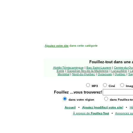
Ajoutez votre site
dans cette catégorie
Fouillez-tout
dans une a
Abitibi-Témiscamingue
|
Bas Saint-Laurent
|
Centre-du-Qu
Estrie
|
Gaspésie-Îles-de-la-Madeleine
|
Lanaudière
|
La
Montréal
|
Nord-du-Québec
|
Outaouais
|
Québec
|
Sag
MP3
Ciné
Ima
Fouillez
...vous trouverez!
dans votre région
dans Fouillez-to
Accueil
•
Ajoutez (modifiez) votre site!
•
H
À propos de
Fouillez-Tout
•
Annoncez s