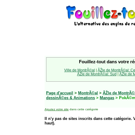
Fouillez-tout dans votre ré
Ville de MontrÃ©al
|
ÃŽle de MontrÃ©al: Ce
ÃŽle de MontrÃ©al: Sud
|
ÃŽle de M
Page d'accueil
>
MontrÃ©al
>
ÃŽle de MontrÃ©
dessinÃ©es & Animations
>
Mangas
> PokÃ©
Ajoutez votre site
dans cette catégorie
Il n'y pas de sites inscrits dans cette catégorie. 
haut).