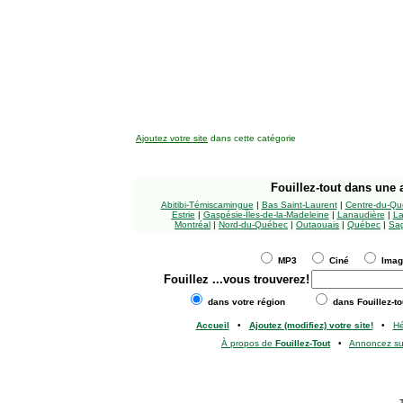
Ajoutez votre site
dans cette catégorie
Fouillez-tout
dans une a
Abitibi-Témiscamingue
|
Bas Saint-Laurent
|
Centre-du-Qu
Estrie
|
Gaspésie-Îles-de-la-Madeleine
|
Lanaudière
|
La
Montréal
|
Nord-du-Québec
|
Outaouais
|
Québec
|
Sag
MP3
Ciné
Ima
Fouillez
...vous trouverez!
dans votre région
dans Fouillez-to
Accueil
•
Ajoutez (modifiez) votre site!
•
H
À propos de
Fouillez-Tout
•
Annoncez s