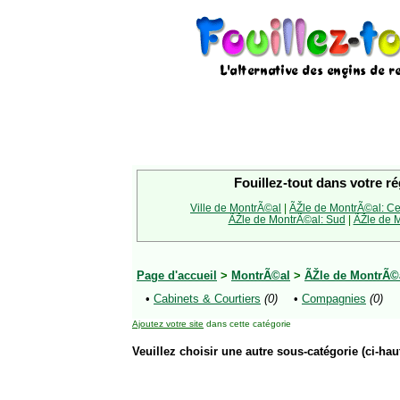
Fouillez-tout dans votre ré
Ville de MontrÃ©al
|
ÃŽle de MontrÃ©al: Ce
ÃŽle de MontrÃ©al: Sud
|
ÃŽle de M
Page d'accueil
>
MontrÃ©al
>
ÃŽle de MontrÃ©
•
Cabinets & Courtiers
(0)
•
Compagnies
(0)
Ajoutez votre site
dans cette catégorie
Veuillez choisir une autre sous-catégorie (ci-haut