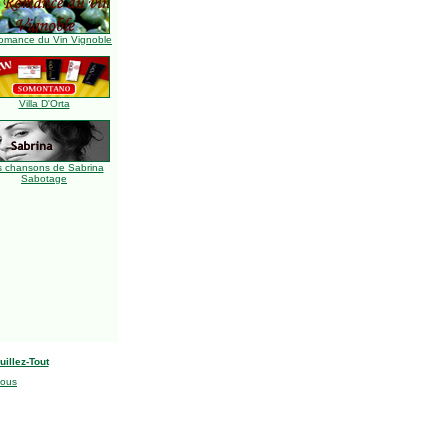
omance du Vin Vignoble
Villa D'Orta
s chansons de Sabrina
Sabotage
uillez-Tout
nous