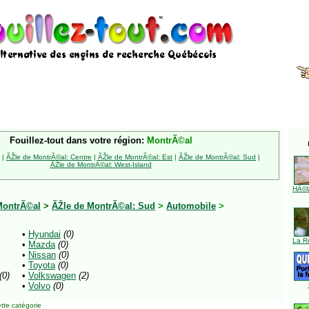
Fouillez-tout dans votre région:
MontrÃ©al
|
ÃŽle de MontrÃ©al: Centre
|
ÃŽle de MontrÃ©al: Est
|
ÃŽle de MontrÃ©al: Sud
|
ÃŽle de MontrÃ©al: West-Island
HÃ©l
MontrÃ©al
>
ÃŽle de MontrÃ©al: Sud
>
Automobile
>
•
Hyundai
(0)
La R
•
Mazda
(0)
•
Nissan
(0)
•
Toyota
(0)
(0)
•
Volkswagen
(2)
•
Volvo
(0)
tte catégorie