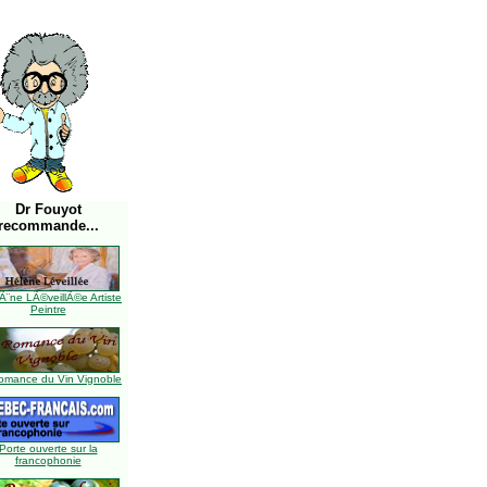
Dr Fouyot
recommande...
Ã¨ne LÃ©veillÃ©e Artiste
Peintre
omance du Vin Vignoble
Porte ouverte sur la
francophonie