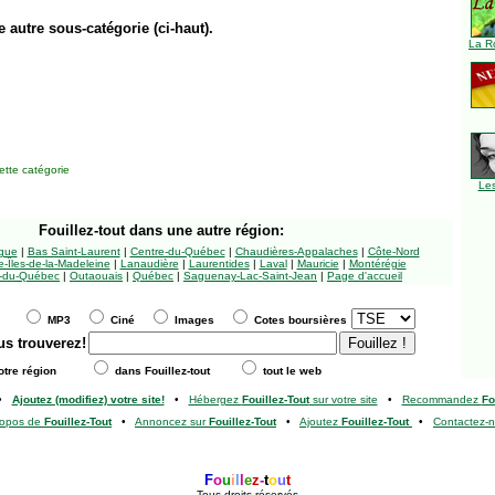
e autre sous-catégorie (ci-haut).
La R
tte catégorie
Le
Fouillez-tout
dans une autre région:
ngue
|
Bas Saint-Laurent
|
Centre-du-Québec
|
Chaudières-Appalaches
|
Côte-Nord
-Îles-de-la-Madeleine
|
Lanaudière
|
Laurentides
|
Laval
|
Mauricie
|
Montérégie
-du-Québec
|
Outaouais
|
Québec
|
Saguenay-Lac-Saint-Jean
|
Page d'accueil
MP3
Ciné
Images
Cotes boursières
us trouverez!
tre région
dans Fouillez-tout
tout le web
•
Ajoutez (modifiez) votre site!
•
Hébergez
Fouillez-Tout
sur votre site
•
Recommandez
Fo
ropos de
Fouillez-Tout
•
Annoncez sur
Fouillez-Tout
•
Ajoutez
Fouillez-Tout
•
Contactez-
F
o
u
i
l
l
e
z
-
t
o
u
t
Tous droits réservés