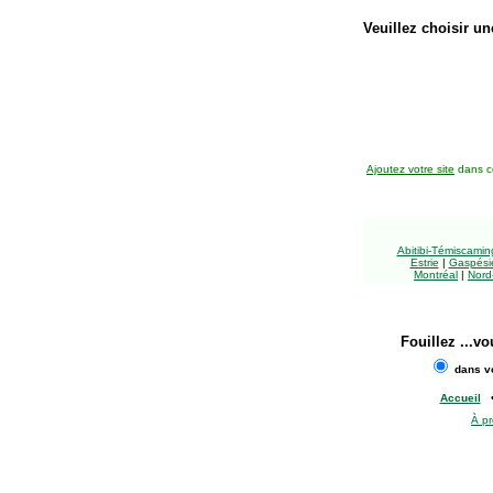
Veuillez choisir un
Ajoutez votre site
dans ce
Abitibi-Témiscami
Estrie
|
Gaspésie
Montréal
|
Nord
Fouillez
...vo
dans vo
Accueil
À p