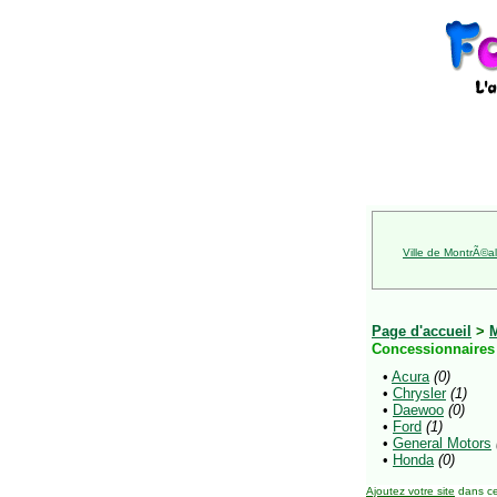
Ville de MontrÃ©al
Page d'accueil
>
Concessionnaires
•
Acura
(0)
•
Chrysler
(1)
•
Daewoo
(0)
•
Ford
(1)
•
General Motors
•
Honda
(0)
Ajoutez votre site
dans ce