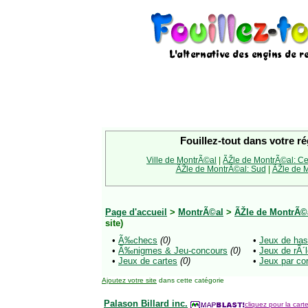
Fouillez-tout dans votre ré
Ville de MontrÃ©al
|
ÃŽle de MontrÃ©al: Ce
ÃŽle de MontrÃ©al: Sud
|
ÃŽle de M
Page d'accueil
>
MontrÃ©al
>
ÃŽle de MontrÃ©
site)
•
Ã‰checs
(0)
•
Jeux de has
•
Ã‰nigmes & Jeu-concours
(0)
•
Jeux de rÃ
•
Jeux de cartes
(0)
•
Jeux par co
Ajoutez votre site
dans cette catégorie
Palason Billard inc.
cliquez pour la carte