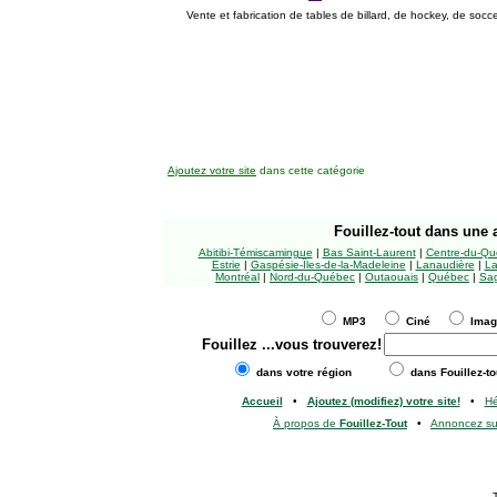
Vente et fabrication de tables de billard, de hockey, de socce
Ajoutez votre site
dans cette catégorie
Fouillez-tout
dans une a
Abitibi-Témiscamingue
|
Bas Saint-Laurent
|
Centre-du-Qu
Estrie
|
Gaspésie-Îles-de-la-Madeleine
|
Lanaudière
|
La
Montréal
|
Nord-du-Québec
|
Outaouais
|
Québec
|
Sag
MP3
Ciné
Ima
Fouillez
...vous trouverez!
dans votre région
dans Fouillez-to
Accueil
•
Ajoutez (modifiez) votre site!
•
H
À propos de
Fouillez-Tout
•
Annoncez s