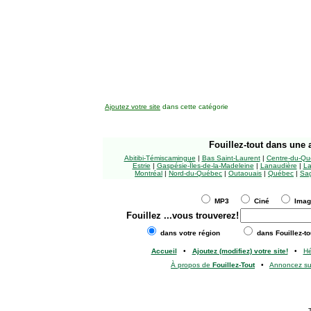
Ajoutez votre site
dans cette catégorie
Fouillez-tout
dans une a
Abitibi-Témiscamingue
|
Bas Saint-Laurent
|
Centre-du-Qu
Estrie
|
Gaspésie-Îles-de-la-Madeleine
|
Lanaudière
|
La
Montréal
|
Nord-du-Québec
|
Outaouais
|
Québec
|
Sag
MP3
Ciné
Ima
Fouillez
...vous trouverez!
dans votre région
dans Fouillez-to
Accueil
•
Ajoutez (modifiez) votre site!
•
H
À propos de
Fouillez-Tout
•
Annoncez s