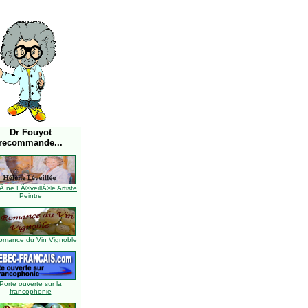
Dr Fouyot
recommande...
Ã¨ne LÃ©veillÃ©e Artiste
Peintre
omance du Vin Vignoble
Porte ouverte sur la
francophonie