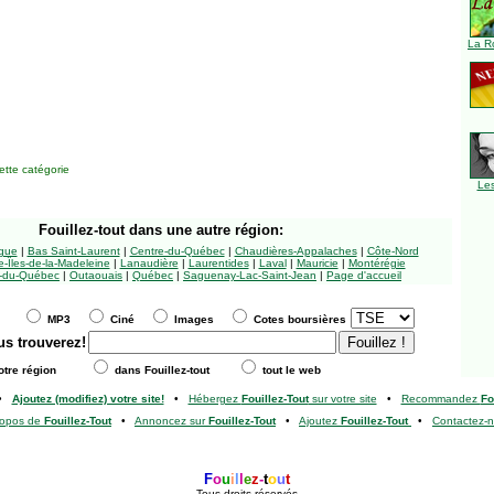
La R
tte catégorie
Le
Fouillez-tout
dans une autre région:
ngue
|
Bas Saint-Laurent
|
Centre-du-Québec
|
Chaudières-Appalaches
|
Côte-Nord
-Îles-de-la-Madeleine
|
Lanaudière
|
Laurentides
|
Laval
|
Mauricie
|
Montérégie
-du-Québec
|
Outaouais
|
Québec
|
Saguenay-Lac-Saint-Jean
|
Page d'accueil
MP3
Ciné
Images
Cotes boursières
us trouverez!
tre région
dans Fouillez-tout
tout le web
•
Ajoutez (modifiez) votre site!
•
Hébergez
Fouillez-Tout
sur votre site
•
Recommandez
Fo
ropos de
Fouillez-Tout
•
Annoncez sur
Fouillez-Tout
•
Ajoutez
Fouillez-Tout
•
Contactez-
F
o
u
i
l
l
e
z
-
t
o
u
t
Tous droits réservés