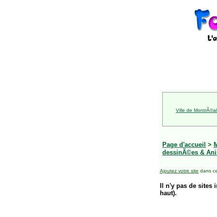
Ville de MontrÃ©al
Page d'accueil
>
dessinÃ©es & Ani
Ajoutez votre site
dans ce
Il n'y pas de sites 
haut).