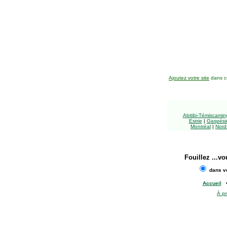
Ajoutez votre site
dans ce
Abitibi-Témiscami
Estrie
|
Gaspésie
Montréal
|
Nord
Fouillez
...vo
dans vo
Accueil
À p