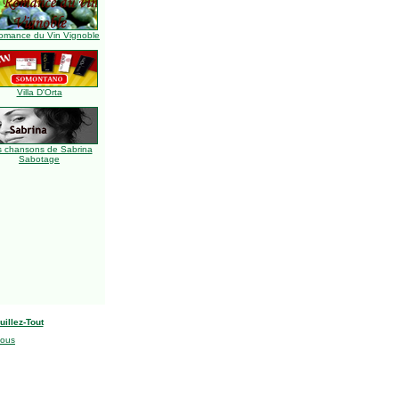
omance du Vin Vignoble
Villa D'Orta
s chansons de Sabrina
Sabotage
uillez-Tout
nous