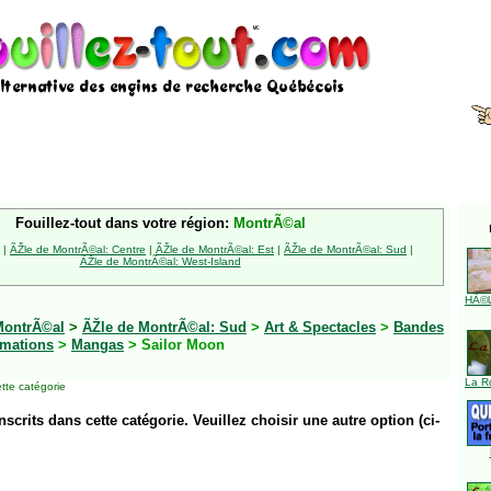
Fouillez-tout dans votre région:
MontrÃ©al
|
ÃŽle de MontrÃ©al: Centre
|
ÃŽle de MontrÃ©al: Est
|
ÃŽle de MontrÃ©al: Sud
|
ÃŽle de MontrÃ©al: West-Island
HÃ©l
MontrÃ©al
>
ÃŽle de MontrÃ©al: Sud
>
Art & Spectacles
>
Bandes
mations
>
Mangas
> Sailor Moon
La R
tte catégorie
inscrits dans cette catégorie. Veuillez choisir une autre option (ci-