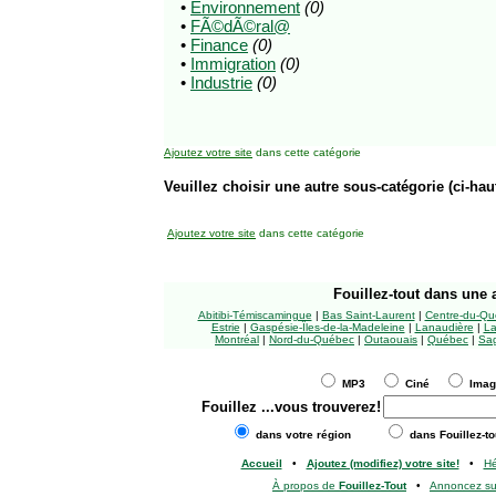
•
Environnement
(0)
•
FÃ©dÃ©ral@
•
Finance
(0)
•
Immigration
(0)
•
Industrie
(0)
Ajoutez votre site
dans cette catégorie
Veuillez choisir une autre sous-catégorie (ci-haut
Ajoutez votre site
dans cette catégorie
Fouillez-tout
dans une a
Abitibi-Témiscamingue
|
Bas Saint-Laurent
|
Centre-du-Qu
Estrie
|
Gaspésie-Îles-de-la-Madeleine
|
Lanaudière
|
La
Montréal
|
Nord-du-Québec
|
Outaouais
|
Québec
|
Sag
MP3
Ciné
Ima
Fouillez
...vous trouverez!
dans votre région
dans Fouillez-to
Accueil
•
Ajoutez (modifiez) votre site!
•
H
À propos de
Fouillez-Tout
•
Annoncez s