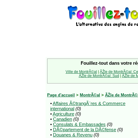
Fouillez-tout dans votre ré
Ville de MontrÃ©al
|
ÃŽle de MontrÃ©al: Ce
ÃŽle de MontrÃ©al: Sud
|
ÃŽle de M
Page d'accueil
>
MontrÃ©al
>
ÃŽle de MontrÃ©
•
Affaires Ã©trangÃ¨res & Commerce
international
(0)
•
Agriculture
(0)
•
Canadien
(0)
•
Consulats & Embassades
(0)
•
DÃ©partement de la DÃ©fense
(0)
•
Douanes & Revenu
(0)