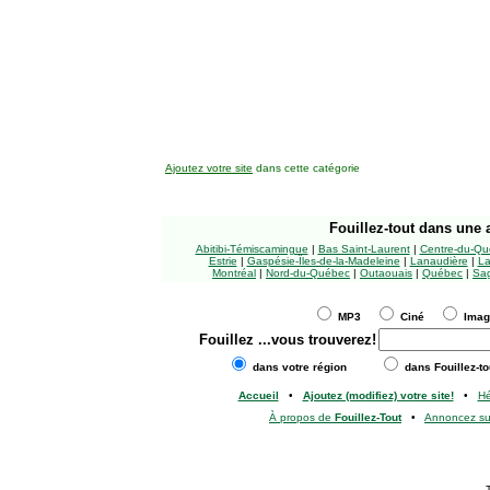
Ajoutez votre site
dans cette catégorie
Fouillez-tout
dans une a
Abitibi-Témiscamingue
|
Bas Saint-Laurent
|
Centre-du-Qu
Estrie
|
Gaspésie-Îles-de-la-Madeleine
|
Lanaudière
|
La
Montréal
|
Nord-du-Québec
|
Outaouais
|
Québec
|
Sag
MP3
Ciné
Ima
Fouillez
...vous trouverez!
dans votre région
dans Fouillez-to
Accueil
•
Ajoutez (modifiez) votre site!
•
H
À propos de
Fouillez-Tout
•
Annoncez s