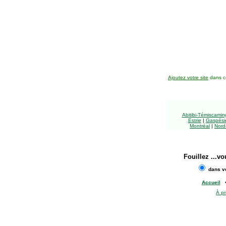
Ajoutez votre site
dans ce
Abitibi-Témiscami
Estrie
|
Gaspésie
Montréal
|
Nord
Fouillez
...vo
dans vo
Accueil
À p