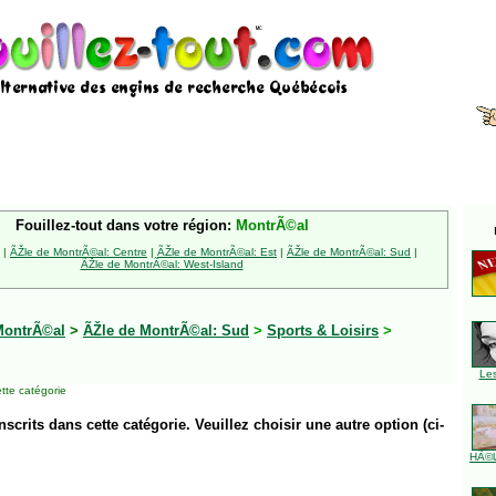
Fouillez-tout dans votre région:
MontrÃ©al
|
ÃŽle de MontrÃ©al: Centre
|
ÃŽle de MontrÃ©al: Est
|
ÃŽle de MontrÃ©al: Sud
|
ÃŽle de MontrÃ©al: West-Island
MontrÃ©al
>
ÃŽle de MontrÃ©al: Sud
>
Sports & Loisirs
>
Le
tte catégorie
inscrits dans cette catégorie. Veuillez choisir une autre option (ci-
HÃ©l