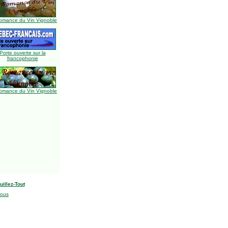
omance du Vin Vignoble
Porte ouverte sur la
francophonie
omance du Vin Vignoble
uillez-Tout
nous