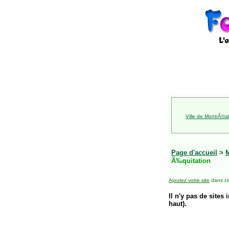
Ville de MontrÃ©al
Page d'accueil
>
Ã‰quitation
Ajoutez votre site
dans ce
Il n'y pas de sites 
haut).