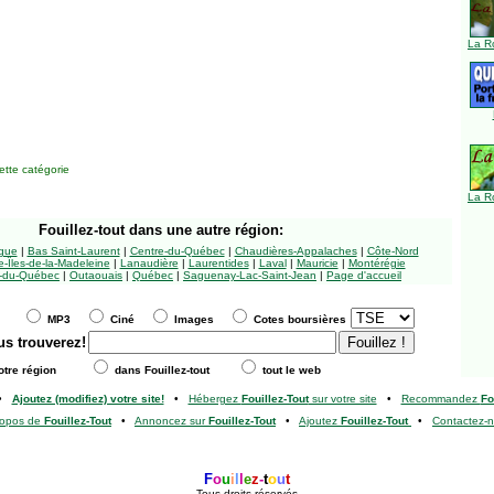
La R
tte catégorie
La R
Fouillez-tout
dans une autre région:
ngue
|
Bas Saint-Laurent
|
Centre-du-Québec
|
Chaudières-Appalaches
|
Côte-Nord
-Îles-de-la-Madeleine
|
Lanaudière
|
Laurentides
|
Laval
|
Mauricie
|
Montérégie
-du-Québec
|
Outaouais
|
Québec
|
Saguenay-Lac-Saint-Jean
|
Page d'accueil
MP3
Ciné
Images
Cotes boursières
us trouverez!
tre région
dans Fouillez-tout
tout le web
•
Ajoutez (modifiez) votre site!
•
Hébergez
Fouillez-Tout
sur votre site
•
Recommandez
Fo
ropos de
Fouillez-Tout
•
Annoncez sur
Fouillez-Tout
•
Ajoutez
Fouillez-Tout
•
Contactez-
F
o
u
i
l
l
e
z
-
t
o
u
t
Tous droits réservés