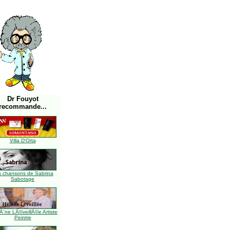
Dr Fouyot
recommande...
Villa D'Orta
s chansons de Sabrina
Sabotage
Ã¨ne LÃ©veillÃ©e Artiste
Peintre