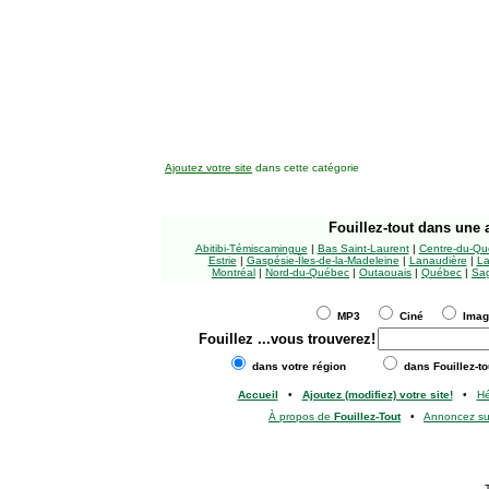
Ajoutez votre site
dans cette catégorie
Fouillez-tout
dans une a
Abitibi-Témiscamingue
|
Bas Saint-Laurent
|
Centre-du-Qu
Estrie
|
Gaspésie-Îles-de-la-Madeleine
|
Lanaudière
|
La
Montréal
|
Nord-du-Québec
|
Outaouais
|
Québec
|
Sag
MP3
Ciné
Ima
Fouillez
...vous trouverez!
dans votre région
dans Fouillez-to
Accueil
•
Ajoutez (modifiez) votre site!
•
H
À propos de
Fouillez-Tout
•
Annoncez s