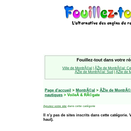
Fouillez-tout dans votre ré
Ville de MontrÃ©al
|
ÃŽle de MontrÃ©al: Ce
ÃŽle de MontrÃ©al: Sud
|
ÃŽle de M
Page d'accueil
>
MontrÃ©al
>
ÃŽle de MontrÃ©
nautiques
> VoileÂ & RÃ©gate
Ajoutez votre site
dans cette catégorie
Il n'y pas de sites inscrits dans cette catégorie. 
haut).