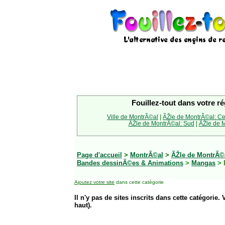
Fouillez-tout dans votre ré
Ville de MontrÃ©al
|
ÃŽle de MontrÃ©al: Ce
ÃŽle de MontrÃ©al: Sud
|
ÃŽle de M
Page d'accueil
>
MontrÃ©al
>
ÃŽle de MontrÃ©a
Bandes dessinÃ©es & Animations
>
Mangas
> 
Ajoutez votre site
dans cette catégorie
Il n'y pas de sites inscrits dans cette catégorie. 
haut).