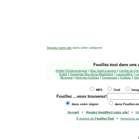
Ajoutez votre site
dans cette catégorie
Fouillez-tout
dans une a
Abitibi-Témiscamingue
|
Bas Saint-Laurent
|
Centre-du-Qu
Estrie
|
Gaspésie-Îles-de-la-Madeleine
|
Lanaudière
|
La
Montréal
|
Nord-du-Québec
|
Outaouais
|
Québec
|
Sag
MP3
Ciné
Ima
Fouillez
...vous trouverez!
dans votre région
dans Fouillez-to
Accueil
•
Ajoutez (modifiez) votre site!
•
H
À propos de
Fouillez-Tout
•
Annoncez s