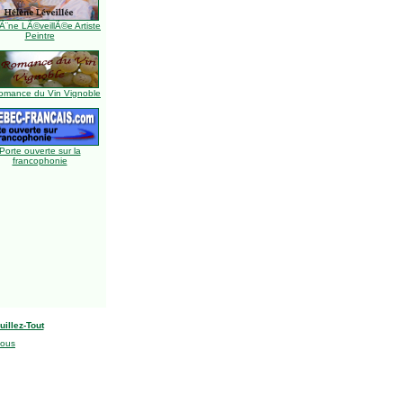
Ã¨ne LÃ©veillÃ©e Artiste
Peintre
omance du Vin Vignoble
Porte ouverte sur la
francophonie
uillez-Tout
nous