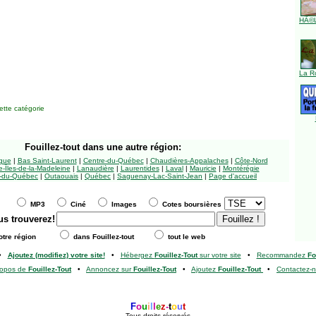
HÃ©l
La R
tte catégorie
Fouillez-tout
dans une autre région:
ngue
|
Bas Saint-Laurent
|
Centre-du-Québec
|
Chaudières-Appalaches
|
Côte-Nord
-Îles-de-la-Madeleine
|
Lanaudière
|
Laurentides
|
Laval
|
Mauricie
|
Montérégie
-du-Québec
|
Outaouais
|
Québec
|
Saguenay-Lac-Saint-Jean
|
Page d'accueil
MP3
Ciné
Images
Cotes boursières
us trouverez!
tre région
dans Fouillez-tout
tout le web
•
Ajoutez (modifiez) votre site!
•
Hébergez
Fouillez-Tout
sur votre site
•
Recommandez
Fo
ropos de
Fouillez-Tout
•
Annoncez sur
Fouillez-Tout
•
Ajoutez
Fouillez-Tout
•
Contactez-
F
o
u
i
l
l
e
z
-
t
o
u
t
Tous droits réservés