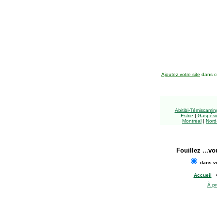
Ajoutez votre site
dans ce
Abitibi-Témiscami
Estrie
|
Gaspésie
Montréal
|
Nord
Fouillez
...vo
dans vo
Accueil
À p