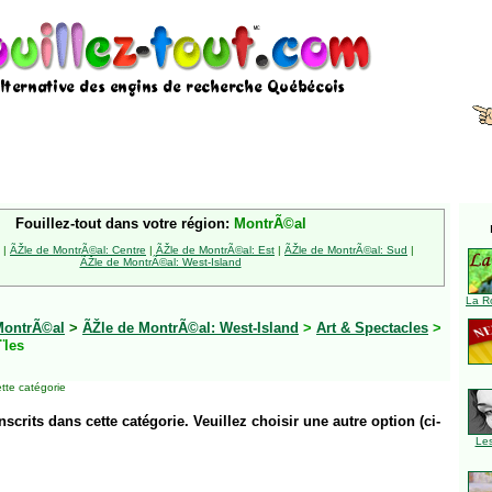
Fouillez-tout dans votre région:
MontrÃ©al
|
ÃŽle de MontrÃ©al: Centre
|
ÃŽle de MontrÃ©al: Est
|
ÃŽle de MontrÃ©al: Sud
|
ÃŽle de MontrÃ©al: West-Island
La R
MontrÃ©al
>
ÃŽle de MontrÃ©al: West-Island
>
Art & Spectacles
>
¨les
tte catégorie
inscrits dans cette catégorie. Veuillez choisir une autre option (ci-
Le