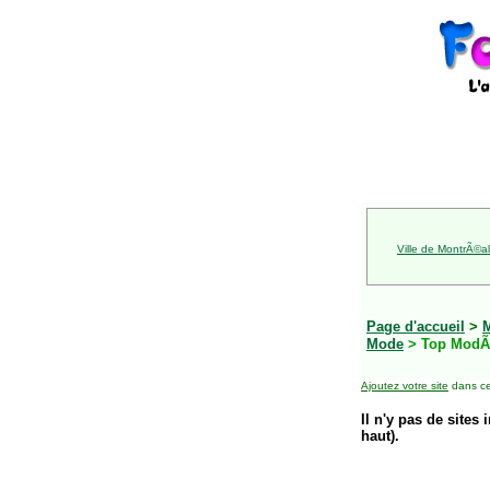
Ville de MontrÃ©al
Page d'accueil
>
Mode
> Top ModÃ
Ajoutez votre site
dans ce
Il n'y pas de sites 
haut).