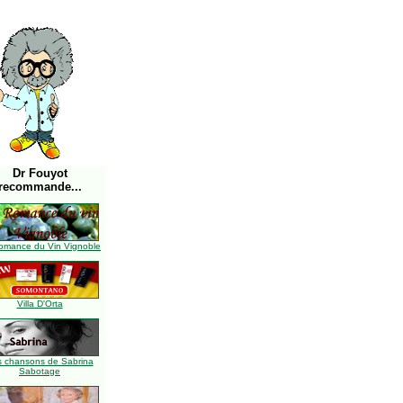
Dr Fouyot
recommande...
omance du Vin Vignoble
Villa D'Orta
s chansons de Sabrina
Sabotage