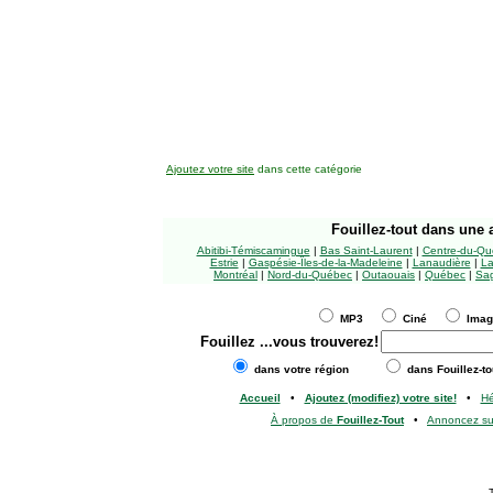
Ajoutez votre site
dans cette catégorie
Fouillez-tout
dans une a
Abitibi-Témiscamingue
|
Bas Saint-Laurent
|
Centre-du-Qu
Estrie
|
Gaspésie-Îles-de-la-Madeleine
|
Lanaudière
|
La
Montréal
|
Nord-du-Québec
|
Outaouais
|
Québec
|
Sag
MP3
Ciné
Ima
Fouillez
...vous trouverez!
dans votre région
dans Fouillez-to
Accueil
•
Ajoutez (modifiez) votre site!
•
H
À propos de
Fouillez-Tout
•
Annoncez s