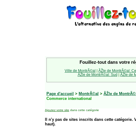
Fouillez-tout dans votre ré
Ville de MontrÃ©al
|
ÃŽle de MontrÃ©al: Ce
ÃŽle de MontrÃ©al: Sud
|
ÃŽle de M
Page d'accueil
>
MontrÃ©al
>
ÃŽle de MontrÃ©a
Commerce international
Ajoutez votre site
dans cette catégorie
Il n'y pas de sites inscrits dans cette catégorie. 
haut).