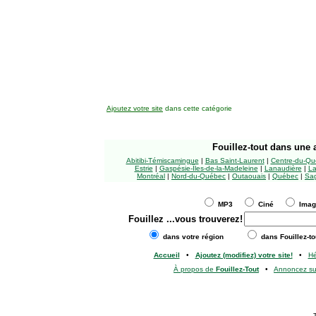
Ajoutez votre site
dans cette catégorie
Fouillez-tout
dans une a
Abitibi-Témiscamingue
|
Bas Saint-Laurent
|
Centre-du-Qu
Estrie
|
Gaspésie-Îles-de-la-Madeleine
|
Lanaudière
|
La
Montréal
|
Nord-du-Québec
|
Outaouais
|
Québec
|
Sag
MP3
Ciné
Ima
Fouillez
...vous trouverez!
dans votre région
dans Fouillez-to
Accueil
•
Ajoutez (modifiez) votre site!
•
H
À propos de
Fouillez-Tout
•
Annoncez s