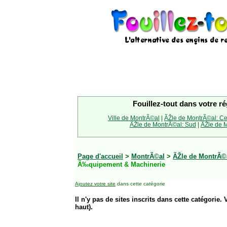
Fouillez-tout dans votre ré
Ville de MontrÃ©al
|
ÃŽle de MontrÃ©al: Ce
ÃŽle de MontrÃ©al: Sud
|
ÃŽle de M
Page d'accueil
>
MontrÃ©al
>
ÃŽle de MontrÃ©a
Ã‰quipement & Machinerie
Ajoutez votre site
dans cette catégorie
Il n'y pas de sites inscrits dans cette catégorie. 
haut).