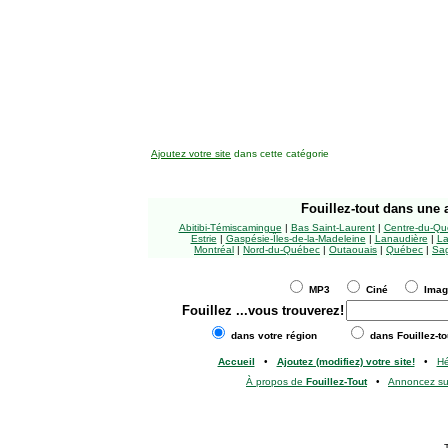
Ajoutez votre site
dans cette catégorie
Fouillez-tout
dans une a
Abitibi-Témiscamingue
|
Bas Saint-Laurent
|
Centre-du-Qu
Estrie
|
Gaspésie-Îles-de-la-Madeleine
|
Lanaudière
|
La
Montréal
|
Nord-du-Québec
|
Outaouais
|
Québec
|
Sag
MP3
Ciné
Ima
Fouillez
...vous trouverez!
dans votre région
dans Fouillez-to
Accueil
•
Ajoutez (modifiez) votre site!
•
H
À propos de
Fouillez-Tout
•
Annoncez s