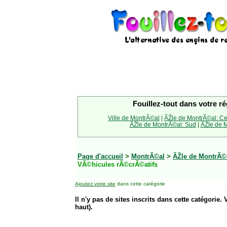
Fouillez-tout dans votre ré
Ville de MontrÃ©al
|
ÃŽle de MontrÃ©al: Ce
ÃŽle de MontrÃ©al: Sud
|
ÃŽle de M
Page d'accueil
>
MontrÃ©al
>
ÃŽle de MontrÃ©a
VÃ©hicules rÃ©crÃ©atifs
Ajoutez votre site
dans cette catégorie
Il n'y pas de sites inscrits dans cette catégorie. 
haut).