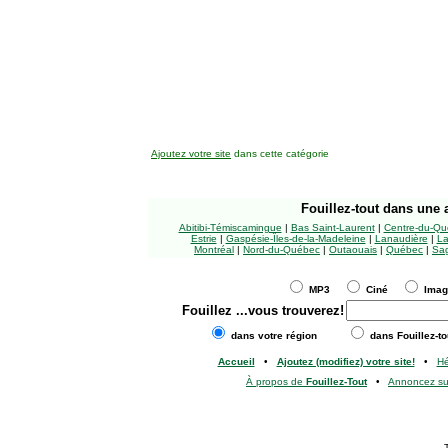
Ajoutez votre site
dans cette catégorie
Fouillez-tout
dans une a
Abitibi-Témiscamingue
|
Bas Saint-Laurent
|
Centre-du-Qu
Estrie
|
Gaspésie-Îles-de-la-Madeleine
|
Lanaudière
|
La
Montréal
|
Nord-du-Québec
|
Outaouais
|
Québec
|
Sag
MP3
Ciné
Ima
Fouillez
...vous trouverez!
dans votre région
dans Fouillez-to
Accueil
•
Ajoutez (modifiez) votre site!
•
H
À propos de
Fouillez-Tout
•
Annoncez s