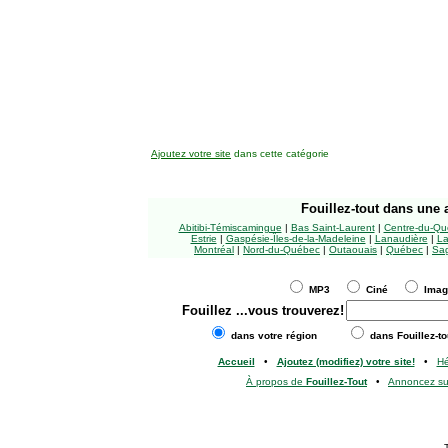
Ajoutez votre site
dans cette catégorie
Fouillez-tout
dans une a
Abitibi-Témiscamingue
|
Bas Saint-Laurent
|
Centre-du-Qu
Estrie
|
Gaspésie-Îles-de-la-Madeleine
|
Lanaudière
|
La
Montréal
|
Nord-du-Québec
|
Outaouais
|
Québec
|
Sag
MP3
Ciné
Ima
Fouillez
...vous trouverez!
dans votre région
dans Fouillez-to
Accueil
•
Ajoutez (modifiez) votre site!
•
H
À propos de
Fouillez-Tout
•
Annoncez s