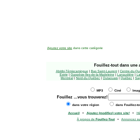
Ajoutez votre site
dans cette catégorie
Fouillez-tout
dans une a
Abitibi-Témiscamingue
|
Bas Saint-Laurent
|
Centre-du-Qu
Estrie
|
Gaspésie-Îles-de-la-Madeleine
|
Lanaudière
|
La
Montréal
|
Nord-du-Québec
|
Outaouais
|
Québec
|
Sag
MP3
Ciné
Ima
Fouillez
...vous trouverez!
dans votre région
dans Fouillez-to
Accueil
•
Ajoutez (modifiez) votre site!
•
H
À propos de
Fouillez-Tout
•
Annoncez s