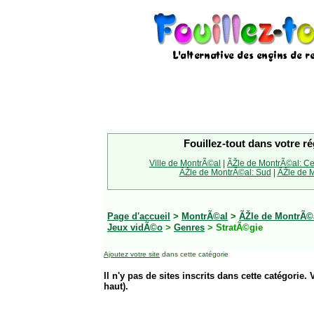
Fouillez-tout dans votre ré
Ville de MontrÃ©al
|
ÃŽle de MontrÃ©al: Ce
ÃŽle de MontrÃ©al: Sud
|
ÃŽle de M
Page d'accueil
>
MontrÃ©al
>
ÃŽle de MontrÃ©a
Jeux vidÃ©o
>
Genres
> StratÃ©gie
Ajoutez votre site
dans cette catégorie
Il n'y pas de sites inscrits dans cette catégorie. 
haut).