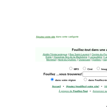
Ajoutez votre site
dans cette catégorie
Fouillez-tout
dans une a
Abitibi-Témiscamingue
|
Bas Saint-Laurent
|
Centre-du-Qu
Estrie
|
Gaspésie-Îles-de-la-Madeleine
|
Lanaudière
|
La
Montréal
|
Nord-du-Québec
|
Outaouais
|
Québec
|
Sag
MP3
Ciné
Ima
Fouillez
...vous trouverez!
dans votre région
dans Fouillez-to
Accueil
•
Ajoutez (modifiez) votre site!
•
H
À propos de
Fouillez-Tout
•
Annoncez s