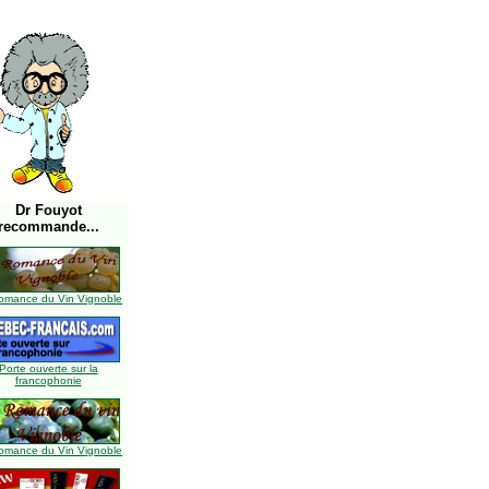
Dr Fouyot
recommande...
omance du Vin Vignoble
Porte ouverte sur la
francophonie
omance du Vin Vignoble