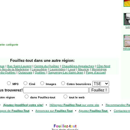
Le
tte catégorie
HÃ©l
Fouillez-tout
dans une autre région:
ngue
|
Bas Saint-Laurent
|
Centre-du-Québec
|
Chaudières-Appalaches
|
Côte-Nord
-Îles-de-la-Madeleine
|
Lanaudière
|
Laurentides
|
Laval
|
Mauricie
|
Montérégie
-du-Québec
|
Outaouais
|
Québec
|
Saguenay-Lac-Saint-Jean
|
Page d'accueil
MP3
Ciné
Images
Cotes boursières
us trouverez!
tre région
dans Fouillez-tout
tout le web
•
Ajoutez (modifiez) votre site!
•
Hébergez
Fouillez-Tout
sur votre site
•
Recommandez
Fo
ropos de
Fouillez-Tout
•
Annoncez sur
Fouillez-Tout
•
Ajoutez
Fouillez-Tout
•
Contactez-
F
o
u
i
l
l
e
z
-
t
o
u
t
Tous droits réservés