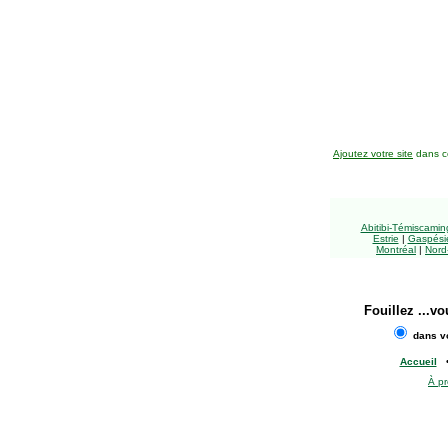
Ajoutez votre site
dans ce
Abitibi-Témiscami
Estrie
|
Gaspésie
Montréal
|
Nord
Fouillez
...vo
dans vo
Accueil
À p