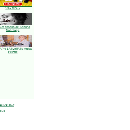
Villa D'Orta
s chansons de Sabrina
Sabotage
Ã¨ne LÃ©veillÃ©e Artiste
Peintre
uillez-Tout
nous