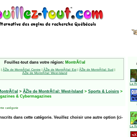
Fouillez-tout dans votre région:
MontrÃ©al
|
ÃŽle de MontrÃ©al: Centre
|
ÃŽle de MontrÃ©al: Est
|
ÃŽle de MontrÃ©al: Sud
|
ÃŽle de MontrÃ©al: West-Island
La R
MontrÃ©al
>
ÃŽle de MontrÃ©al: West-Island
>
Sports & Loisirs
>
gazines & Cybermagazines
tte catégorie
inscrits dans cette catégorie. Veuillez choisir une autre option (ci-
La R