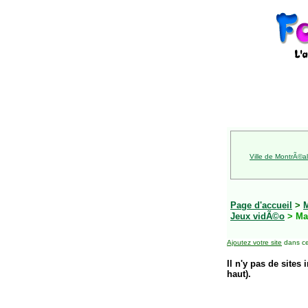
Ville de MontrÃ©al
Page d'accueil
>
Jeux vidÃ©o
> Ma
Ajoutez votre site
dans ce
Il n'y pas de sites 
haut).