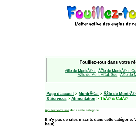
Fouillez-tout dans votre ré
Ville de MontrÃ©al
|
ÃŽle de MontrÃ©al: Ce
ÃŽle de MontrÃ©al: Sud
|
ÃŽle de M
Page d'accueil
>
MontrÃ©al
>
ÃŽle de MontrÃ©a
& Services
>
Alimentation
> ThÃ© & CafÃ©
Ajoutez votre site
dans cette catégorie
Il n'y pas de sites inscrits dans cette catégorie. 
haut).