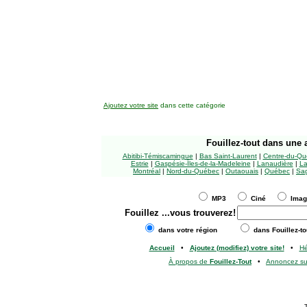
Ajoutez votre site
dans cette catégorie
Fouillez-tout
dans une a
Abitibi-Témiscamingue
|
Bas Saint-Laurent
|
Centre-du-Qu
Estrie
|
Gaspésie-Îles-de-la-Madeleine
|
Lanaudière
|
La
Montréal
|
Nord-du-Québec
|
Outaouais
|
Québec
|
Sag
MP3
Ciné
Ima
Fouillez
...vous trouverez!
dans votre région
dans Fouillez-to
Accueil
•
Ajoutez (modifiez) votre site!
•
H
À propos de
Fouillez-Tout
•
Annoncez s