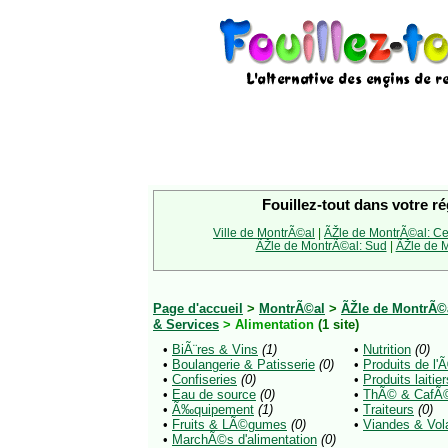
Fouillez-tout dans votre ré
Ville de MontrÃ©al
|
ÃŽle de MontrÃ©al: Ce
ÃŽle de MontrÃ©al: Sud
|
ÃŽle de M
Page d'accueil
>
MontrÃ©al
>
ÃŽle de MontrÃ©a
& Services
> Alimentation
(1 site)
•
BiÃ¨res & Vins
(1)
•
Nutrition
(0)
•
Boulangerie & Patisserie
(0)
•
Produits de l'
•
Confiseries
(0)
•
Produits laitier
•
Eau de source
(0)
•
ThÃ© & CafÃ
•
Ã‰quipement
(1)
•
Traiteurs
(0)
•
Fruits & LÃ©gumes
(0)
•
Viandes & Vola
•
MarchÃ©s d'alimentation
(0)