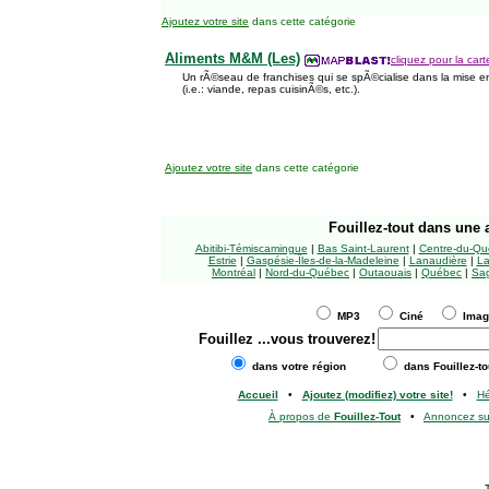
Ajoutez votre site
dans cette catégorie
Aliments M&M (Les)
cliquez pour la cart
Un rÃ©seau de franchises qui se spÃ©cialise dans la mise 
(i.e.: viande, repas cuisinÃ©s, etc.).
Ajoutez votre site
dans cette catégorie
Fouillez-tout
dans une a
Abitibi-Témiscamingue
|
Bas Saint-Laurent
|
Centre-du-Qu
Estrie
|
Gaspésie-Îles-de-la-Madeleine
|
Lanaudière
|
La
Montréal
|
Nord-du-Québec
|
Outaouais
|
Québec
|
Sag
MP3
Ciné
Ima
Fouillez
...vous trouverez!
dans votre région
dans Fouillez-to
Accueil
•
Ajoutez (modifiez) votre site!
•
H
À propos de
Fouillez-Tout
•
Annoncez s