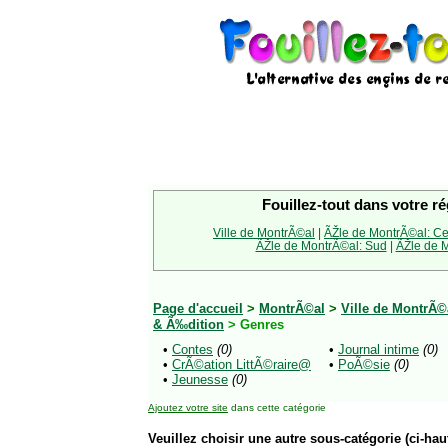
Fouillez-tout dans votre ré
Ville de MontrÃ©al
|
ÃŽle de MontrÃ©al: Ce
ÃŽle de MontrÃ©al: Sud
|
ÃŽle de M
Page d'accueil
>
MontrÃ©al
>
Ville de MontrÃ©
& Ã‰dition
> Genres
•
Contes
(0)
•
Journal intime
(0)
•
CrÃ©ation LittÃ©raire@
•
PoÃ©sie
(0)
•
Jeunesse
(0)
Ajoutez votre site
dans cette catégorie
Veuillez choisir une autre sous-catégorie (ci-haut