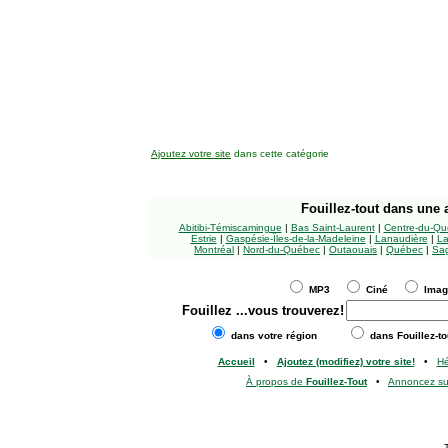
Ajoutez votre site
dans cette catégorie
Fouillez-tout
dans une a
Abitibi-Témiscamingue
|
Bas Saint-Laurent
|
Centre-du-Qu
Estrie
|
Gaspésie-Îles-de-la-Madeleine
|
Lanaudière
|
La
Montréal
|
Nord-du-Québec
|
Outaouais
|
Québec
|
Sag
MP3
Ciné
Ima
Fouillez
...vous trouverez!
dans votre région
dans Fouillez-to
Accueil
•
Ajoutez (modifiez) votre site!
•
H
À propos de
Fouillez-Tout
•
Annoncez s