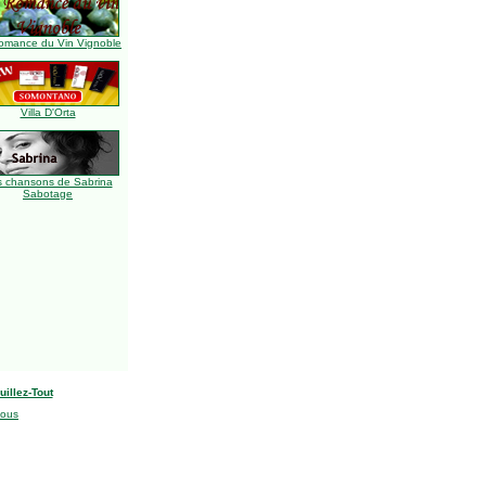
omance du Vin Vignoble
Villa D'Orta
s chansons de Sabrina
Sabotage
uillez-Tout
nous