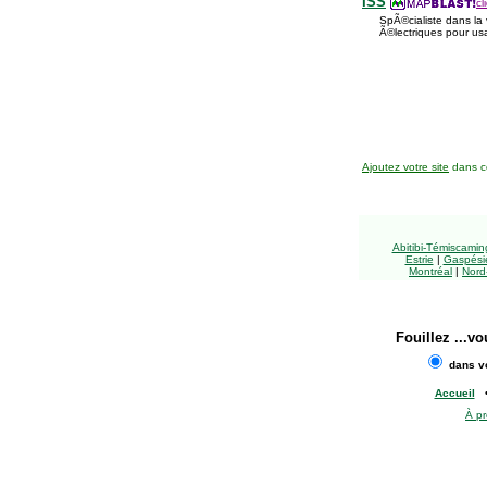
ISS
cl
SpÃ©cialiste dans la 
Ã©lectriques pour usa
Ajoutez votre site
dans ce
Abitibi-Témiscami
Estrie
|
Gaspésie
Montréal
|
Nord
Fouillez
...vo
dans vo
Accueil
À p