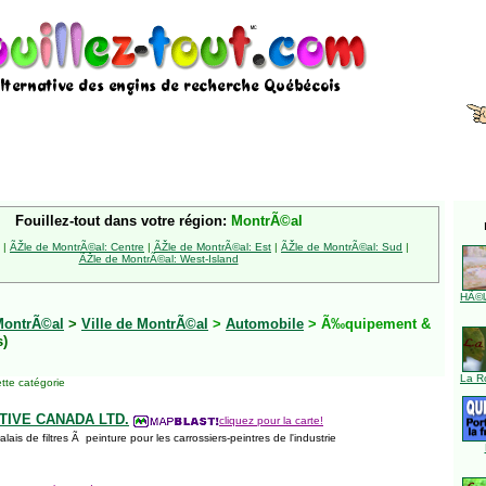
Fouillez-tout dans votre région:
MontrÃ©al
|
ÃŽle de MontrÃ©al: Centre
|
ÃŽle de MontrÃ©al: Est
|
ÃŽle de MontrÃ©al: Sud
|
ÃŽle de MontrÃ©al: West-Island
HÃ©l
MontrÃ©al
>
Ville de MontrÃ©al
>
Automobile
> Ã‰quipement &
s)
La R
tte catégorie
IVE CANADA LTD.
cliquez pour la carte!
ais de filtres Ã peinture pour les carrossiers-peintres de l'industrie