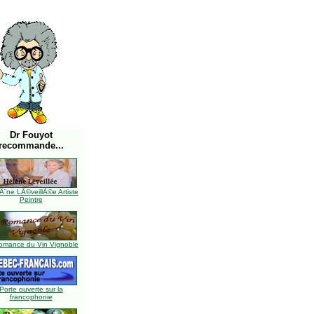
Dr Fouyot
recommande...
Ã¨ne LÃ©veillÃ©e Artiste
Peintre
omance du Vin Vignoble
Porte ouverte sur la
francophonie