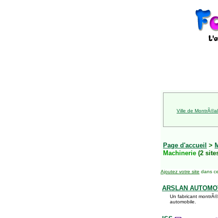
Ville de MontrÃ©al
Page d'accueil
>
Machinerie
(2 site
Ajoutez votre site
dans ce
ARSLAN AUTOMOT
Un fabricant montrÃ©al
automobile.