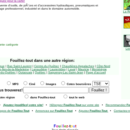
iquez pour la carte!
vente d'outils, de piÃ¨ces et d'accessoires hydrauliques, pneumatiques et
ge professionnel, industriel et dans le domaine automobile.
La R
tte catégorie
Le
Fouillez-tout
dans une autre région:
ngue
|
Bas Saint-Laurent
|
Centre-du-Québec
|
Chaudières-Appalaches
|
Côte-Nord
-Îles-de-la-Madeleine
|
Lanaudière
|
Laurentides
|
Laval
|
Mauricie
|
Montérégie
-du-Québec
|
Outaouais
|
Québec
|
Saguenay-Lac-Saint-Jean
|
Page d'accueil
MP3
Ciné
Images
Cotes boursières
us trouverez!
tre région
dans Fouillez-tout
tout le web
•
Ajoutez (modifiez) votre site!
•
Hébergez
Fouillez-Tout
sur votre site
•
Recommandez
Fo
ropos de
Fouillez-Tout
•
Annoncez sur
Fouillez-Tout
•
Ajoutez
Fouillez-Tout
•
Contactez-
F
o
u
i
l
l
e
z
-
t
o
u
t
Tous droits réservés