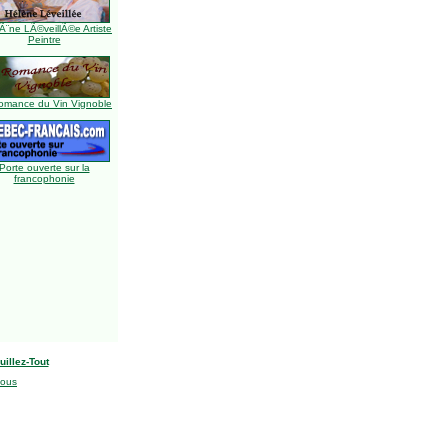
Ã¨ne LÃ©veillÃ©e Artiste
Peintre
omance du Vin Vignoble
Porte ouverte sur la
francophonie
uillez-Tout
nous