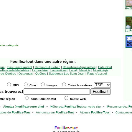
HÃ©l
La R
tte catégorie
Fouillez-tout
dans une autre région:
ngue
|
Bas Saint-Laurent
|
Centre-du-Québec
|
Chaudières-Appalaches
|
Côte-Nord
-Îles-de-la-Madeleine
|
Lanaudière
|
Laurentides
|
Laval
|
Mauricie
|
Montérégie
-du-Québec
|
Outaouais
|
Québec
|
Saguenay-Lac-Saint-Jean
|
Page d'accueil
MP3
Ciné
Images
Cotes boursières
us trouverez!
tre région
dans Fouillez-tout
tout le web
•
Ajoutez (modifiez) votre site!
•
Hébergez
Fouillez-Tout
sur votre site
•
Recommandez
Fo
ropos de
Fouillez-Tout
•
Annoncez sur
Fouillez-Tout
•
Ajoutez
Fouillez-Tout
•
Contactez-
F
o
u
i
l
l
e
z
-
t
o
u
t
Tous droits réservés