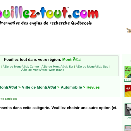
Fouillez-tout dans votre région:
MontrÃ©al
|
ÃŽle de MontrÃ©al: Centre
|
ÃŽle de MontrÃ©al: Est
|
ÃŽle de MontrÃ©al: Sud
|
ÃŽle de MontrÃ©al: West-Island
La R
MontrÃ©al
>
Ville de MontrÃ©al
>
Automobile
> Revues
tte catégorie
inscrits dans cette catégorie. Veuillez choisir une autre option (ci-
Le