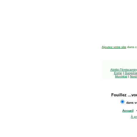
Ajoutez votre site
dans ce
Abitibi-Témiscami
Estrie
|
Gaspésie
Montréal
|
Nord
Fouillez
...vo
dans vo
Accueil
À p