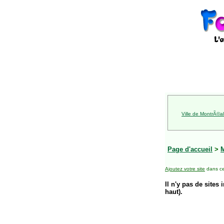
Ville de MontrÃ©al
Page d'accueil
>
Ajoutez votre site
dans ce
Il n'y pas de sites 
haut).