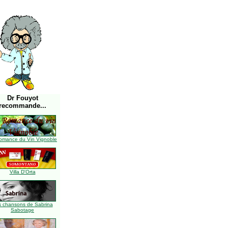
Dr Fouyot
recommande...
omance du Vin Vignoble
Villa D'Orta
s chansons de Sabrina
Sabotage