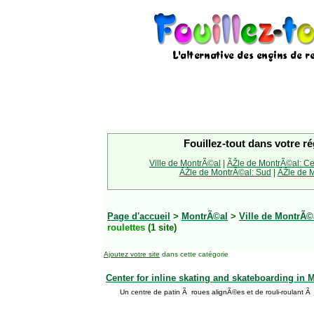
Fouillez-tout dans votre ré
Ville de MontrÃ©al
|
ÃŽle de MontrÃ©al: Ce
ÃŽle de MontrÃ©al: Sud
|
ÃŽle de M
Page d'accueil
>
MontrÃ©al
>
Ville de MontrÃ©
roulettes
(1 site)
Ajoutez votre site
dans cette catégorie
Center for inline skating and skateboarding in 
Un centre de patin Ã roues alignÃ©es et de rouli-roulant Ã