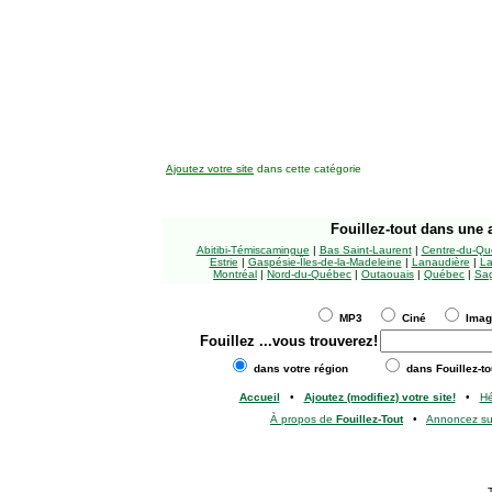
Ajoutez votre site
dans cette catégorie
Fouillez-tout
dans une a
Abitibi-Témiscamingue
|
Bas Saint-Laurent
|
Centre-du-Qu
Estrie
|
Gaspésie-Îles-de-la-Madeleine
|
Lanaudière
|
La
Montréal
|
Nord-du-Québec
|
Outaouais
|
Québec
|
Sag
MP3
Ciné
Ima
Fouillez
...vous trouverez!
dans votre région
dans Fouillez-to
Accueil
•
Ajoutez (modifiez) votre site!
•
H
À propos de
Fouillez-Tout
•
Annoncez s