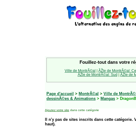
Fouillez-tout dans votre ré
Ville de MontrÃ©al
|
ÃŽle de MontrÃ©al: Ce
ÃŽle de MontrÃ©al: Sud
|
ÃŽle de M
Page d'accueil
>
MontrÃ©al
>
Ville de MontrÃ©
dessinÃ©es & Animations
>
Mangas
> DragonB
Ajoutez votre site
dans cette catégorie
Il n'y pas de sites inscrits dans cette catégorie. 
haut).