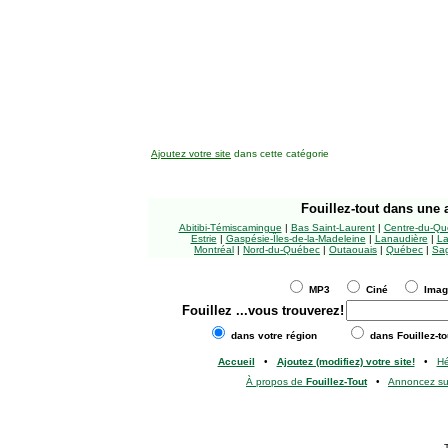
Ajoutez votre site
dans cette catégorie
Fouillez-tout
dans une a
Abitibi-Témiscamingue
|
Bas Saint-Laurent
|
Centre-du-Qu
Estrie
|
Gaspésie-Îles-de-la-Madeleine
|
Lanaudière
|
La
Montréal
|
Nord-du-Québec
|
Outaouais
|
Québec
|
Sag
MP3
Ciné
Ima
Fouillez
...vous trouverez!
dans votre région
dans Fouillez-to
Accueil
•
Ajoutez (modifiez) votre site!
•
H
À propos de
Fouillez-Tout
•
Annoncez s