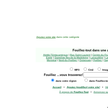
Ajoutez votre site
dans cette catégorie
Fouillez-tout
dans une a
Abitibi-Témiscamingue
|
Bas Saint-Laurent
|
Centre-du-Qu
Estrie
|
Gaspésie-Îles-de-la-Madeleine
|
Lanaudière
|
La
Montréal
|
Nord-du-Québec
|
Outaouais
|
Québec
|
Sag
MP3
Ciné
Ima
Fouillez
...vous trouverez!
dans votre région
dans Fouillez-to
Accueil
•
Ajoutez (modifiez) votre site!
•
H
À propos de
Fouillez-Tout
•
Annoncez s