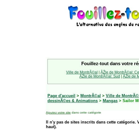
Fouillez-tout dans votre ré
Ville de MontrÃ©al
|
ÃŽle de MontrÃ©al: Ce
ÃŽle de MontrÃ©al: Sud
|
ÃŽle de M
Page d'accueil
>
MontrÃ©al
>
Ville de MontrÃ©
dessinÃ©es & Animations
>
Mangas
> Sailor 
Ajoutez votre site
dans cette catégorie
Il n'y pas de sites inscrits dans cette catégorie. 
haut).