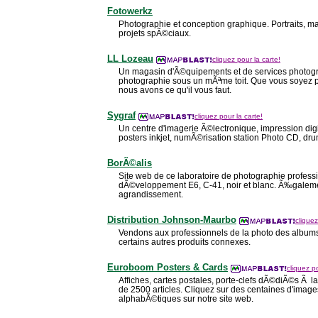
Fotowerkz
Photographie et conception graphique. Portraits, 
projets spÃ©ciaux.
LL Lozeau
cliquez pour la carte!
Un magasin d'Ã©quipements et de services photogr
photographie sous un mÃªme toit. Que vous soyez p
nous avons ce qu'il vous faut.
Sygraf
cliquez pour la carte!
Un centre d'imagerie Ã©lectronique, impression digi
posters inkjet, numÃ©risation station Photo CD, d
BorÃ©alis
Site web de ce laboratoire de photographie profess
dÃ©veloppement E6, C-41, noir et blanc. Ã‰galem
agrandissement.
Distribution Johnson-Maurbo
cliquez
Vendons aux professionnels de la photo des albums
certains autres produits connexes.
Euroboom Posters & Cards
cliquez po
Affiches, cartes postales, porte-clefs dÃ©diÃ©s Ã 
de 2500 articles. Cliquez sur des centaines d'images
alphabÃ©tiques sur notre site web.