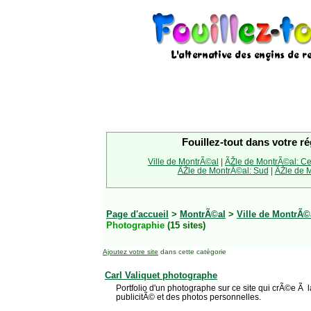
Fouillez-tout dans votre ré
Ville de MontrÃ©al
|
ÃŽle de MontrÃ©al: Ce
ÃŽle de MontrÃ©al: Sud
|
ÃŽle de M
Page d'accueil
>
MontrÃ©al
>
Ville de MontrÃ©
Photographie
(15 sites)
Ajoutez votre site
dans cette catégorie
Carl Valiquet photographe
Portfolio d'un photographe sur ce site qui crÃ©e Ã l
publicitÃ© et des photos personnelles.