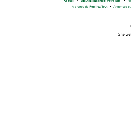
Accueil
•
Ajoutez (modifiez) votre site!
•
H
À propos de
Fouillez-Tout
•
Annoncez s
Site we