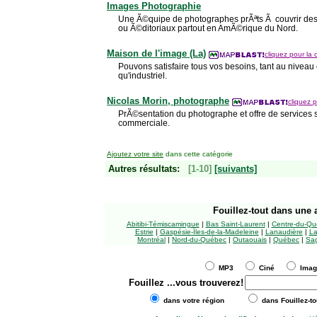
Images Photographie
Une Ã©quipe de photographes prÃªts Ã couvrir de
ou Ã©ditoriaux partout en AmÃ©rique du Nord.
Maison de l'image (La)
cliquez pour la 
Pouvons satisfaire tous vos besoins, tant au niveau
qu'industriel.
Nicolas Morin, photographe
cliquez p
PrÃ©sentation du photographe et offre de services sur
commerciale.
Ajoutez votre site
dans cette catégorie
Autres résultats:
[1-10]
[suivants]
Fouillez-tout
dans une a
Abitibi-Témiscamingue
|
Bas Saint-Laurent
|
Centre-du-Qu
Estrie
|
Gaspésie-Îles-de-la-Madeleine
|
Lanaudière
|
La
Montréal
|
Nord-du-Québec
|
Outaouais
|
Québec
|
Sag
MP3
Ciné
Ima
Fouillez
...vous trouverez!
dans votre région
dans Fouillez-to