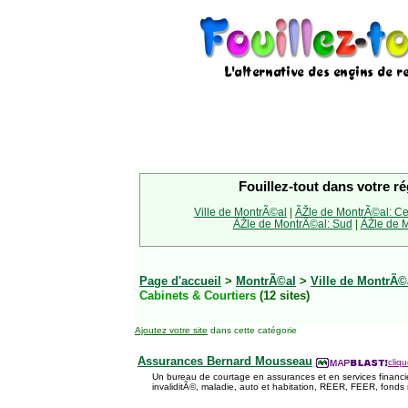
Fouillez-tout dans votre ré
Ville de MontrÃ©al
|
ÃŽle de MontrÃ©al: Ce
ÃŽle de MontrÃ©al: Sud
|
ÃŽle de M
Page d'accueil
>
MontrÃ©al
>
Ville de MontrÃ©
Cabinets & Courtiers
(12 sites)
Ajoutez votre site
dans cette catégorie
Assurances Bernard Mousseau
cliqu
Un bureau de courtage en assurances et en services financi
invaliditÃ©, maladie, auto et habitation, REER, FEER, fonds 