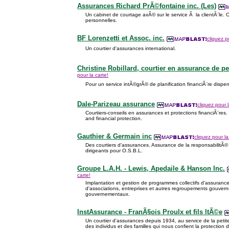
Assurances Richard PrÃ©fontaine inc. (Les)
Un cabinet de courtage axÃ© sur le service Ã la clientÃ¨le. 
personnelles.
BF Lorenzetti et Assoc. inc.
cliquez p
Un courtier d'assurances international.
Christine Robillard, courtier en assurance de p
pour la carte!
Pour un service intÃ©grÃ© de planification financiÃ¨re dispe
Dale-Parizeau assurance
cliquez pour l
Courtiers-conseils en assurances et protections financiÃ¨res.
and financial protection.
Gauthier & Germain inc
cliquez pour la
Des courtiers d'assurances. Assurance de la responsabilitÃ© c
dirigeants pour O.S.B.L.
Groupe L.A.H. - Lewis, Apedaile & Hanson Inc.
carte!
Implantation et gestion de programmes collectifs d'assuranc
d'associations, entreprises et autres regroupements gouver
gouvernementaux.
InstAssurance - FranÃ§ois Proulx et fils ltÃ©e
Un courtier d'assurances depuis 1934, au service de la petit
des individus et des familles qui nous confient la protection d