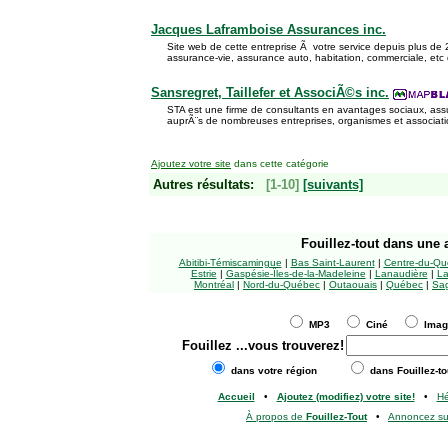
Jacques Laframboise Assurances inc.
Site web de cette entreprise Ã votre service depuis plus d
assurance-vie, assurance auto, habitation, commerciale, etc
Sansregret, Taillefer et AssociÃ©s inc.
STA est une firme de consultants en avantages sociaux, assur
auprÃ¨s de nombreuses entreprises, organismes et associati
Ajoutez votre site
dans cette catégorie
Autres résultats:
[1-10]
[suivants]
Fouillez-tout
dans une a
Abitibi-Témiscamingue
|
Bas Saint-Laurent
|
Centre-du-Qu
Estrie
|
Gaspésie-Îles-de-la-Madeleine
|
Lanaudière
|
La
Montréal
|
Nord-du-Québec
|
Outaouais
|
Québec
|
Sag
MP3
Ciné
Ima
Fouillez
...vous trouverez!
dans votre région
dans Fouillez-to
Accueil
•
Ajoutez (modifiez) votre site!
•
H
À propos de
Fouillez-Tout
•
Annoncez s