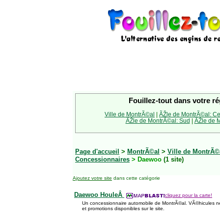
Fouillez-tout dans votre ré
Ville de MontrÃ©al
|
ÃŽle de MontrÃ©al: Ce
ÃŽle de MontrÃ©al: Sud
|
ÃŽle de M
Page d'accueil
>
MontrÃ©al
>
Ville de MontrÃ©
Concessionnaires
> Daewoo
(1 site)
Ajoutez votre site
dans cette catégorie
Daewoo HouleÂ
cliquez pour la carte!
Un concessionnaire automobile de MontrÃ©al. VÃ©hicules neu
et promotions disponibles sur le site.