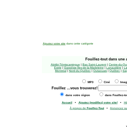
Ajoutez votre site
dans cette catégorie
Fouillez-tout
dans une a
Abitibi-Témiscamingue
|
Bas Saint-Laurent
|
Centre-du-Qu
Estrie
|
Gaspésie-Îles-de-la-Madeleine
|
Lanaudière
|
La
Montréal
|
Nord-du-Québec
|
Outaouais
|
Québec
|
Sag
MP3
Ciné
Ima
Fouillez
...vous trouverez!
dans votre région
dans Fouillez-to
Accueil
•
Ajoutez (modifiez) votre site!
•
H
À propos de
Fouillez-Tout
•
Annoncez s